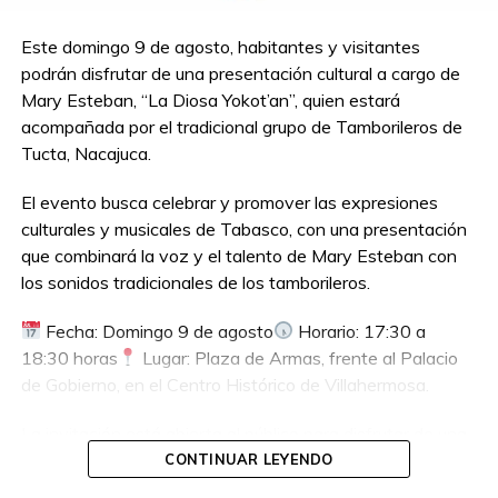
Este domingo 9 de agosto, habitantes y visitantes
podrán disfrutar de una presentación cultural a cargo de
Mary Esteban, “La Diosa Yokot’an”, quien estará
acompañada por el tradicional grupo de Tamborileros de
Tucta, Nacajuca.
El evento busca celebrar y promover las expresiones
culturales y musicales de Tabasco, con una presentación
que combinará la voz y el talento de Mary Esteban con
los sonidos tradicionales de los tamborileros.
Fecha: Domingo 9 de agosto
Horario: 17:30 a
18:30 horas
Lugar: Plaza de Armas, frente al Palacio
de Gobierno, en el Centro Histórico de Villahermosa.
La invitación está abierta al público para disfrutar de una
tarde dedicada a la cultura y las tradiciones tabasqueñas.
CONTINUAR LEYENDO
¡No te pierdas esta presentación!