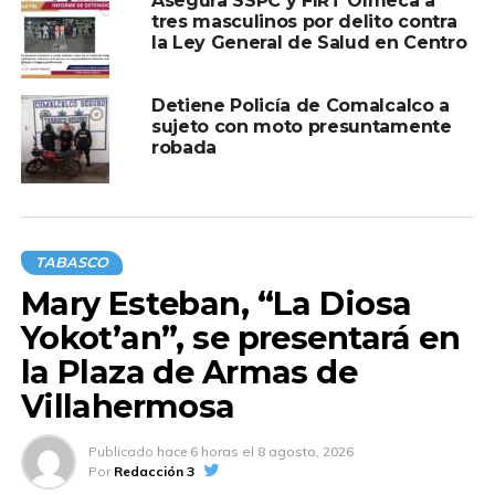
Asegura SSPC y FIRT Olmeca a
tres masculinos por delito contra
la Ley General de Salud en Centro
Detiene Policía de Comalcalco a
sujeto con moto presuntamente
robada
TABASCO
Mary Esteban, “La Diosa
Yokot’an”, se presentará en
la Plaza de Armas de
Villahermosa
Publicado
hace 6 horas
el
8 agosto, 2026
Por
Redacción 3