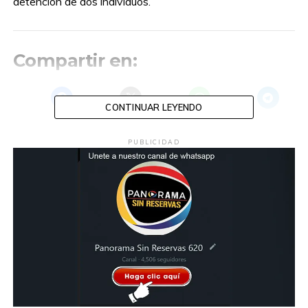
detención de dos individuos.
Compartir en:
CONTINUAR LEYENDO
PUBLICIDAD
TEMAS RELACIONADOS:
EL GALLITO
PARAISO
POLICIAS
PORTADA
PUERTO CEIBA
A CONTINUACIÓN
Exdirector de Seguridad Pública enfrenta
cargos por secuestro exprés
NO TE PIERDAS
Buzones en Centros Integradores reciben
propuestas para el Plan Municipal de
Desarrollo