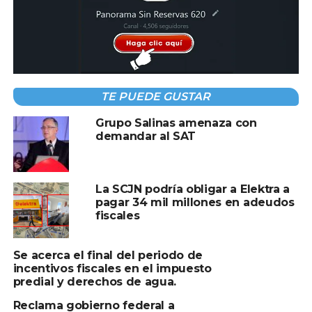
Compartir en:
TE PUEDE GUSTAR
TEMAS RELACIONADOS:
ELEKTRA
GRUPO SALINAS
Grupo Salinas amenaza con
IMPUESTO
demandar al SAT
A CONTINUACIÓN
La FDA emite una advertencia urgente por
posible salmonela en huevos
La SCJN podría obligar a Elektra a
pagar 34 mil millones en adeudos
NO TE PIERDAS
Detienen a joven tabasqueño en Playa del
fiscales
Carmen con 248 dosis de presuntos
narcóticos
Se acerca el final del periodo de
incentivos fiscales en el impuesto
predial y derechos de agua.
Reclama gobierno federal a