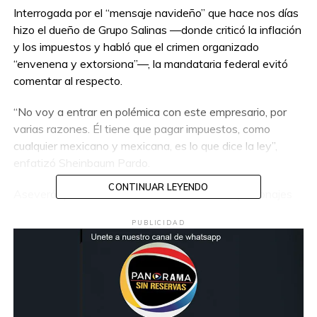
Interrogada por el “mensaje navideño” que hace nos días
hizo el dueño de Grupo Salinas —donde criticó la inflación
y los impuestos y habló que el crimen organizado
“envenena y extorsiona”—, la mandataria federal evitó
comentar al respecto.
“No voy a entrar en polémica con este empresario, por
varias razones. Él tiene que pagar impuestos, como
cualquier mexicano y mexicana, es lo que dice la ley”,
enfatizó Sheinbaum Pardo.
CONTINUAR LEYENDO
Aseveró que en muchas ocasiones diversos personajes
—como Salinas Pliego— hablan de estado de derecho,
PUBLICIDAD
“pero a la hora que le corresponde a una u otra persona
cumplir con la ley, eso no se aplica para quien pide estado
de derecho”.