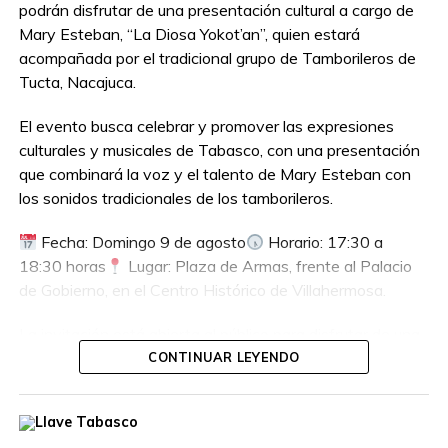
podrán disfrutar de una presentación cultural a cargo de
Mary Esteban, “La Diosa Yokot’an”, quien estará
acompañada por el tradicional grupo de Tamborileros de
Tucta, Nacajuca.
El evento busca celebrar y promover las expresiones
culturales y musicales de Tabasco, con una presentación
que combinará la voz y el talento de Mary Esteban con
los sonidos tradicionales de los tamborileros.
Fecha: Domingo 9 de agosto
Horario: 17:30 a
18:30 horas
Lugar: Plaza de Armas, frente al Palacio
de Gobierno, en el Centro Histórico de Villahermosa.
La invitación está abierta al público para disfrutar de una
tarde dedicada a la cultura y las tradiciones tabasqueñas.
CONTINUAR LEYENDO
¡No te pierdas esta presentación!
Compartir en: