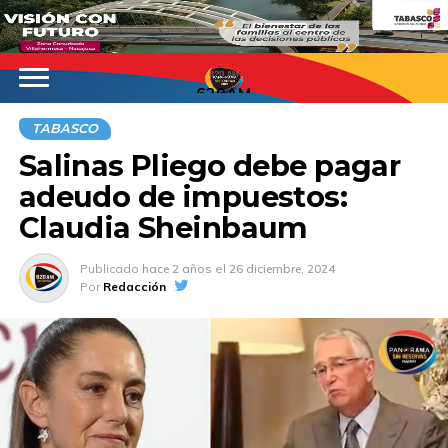
620AM
TABASCO
Salinas Pliego debe pagar
adeudo de impuestos:
Claudia Sheinbaum
Publicado
hace 2 años
el
26 diciembre, 2024
Por
Redacción