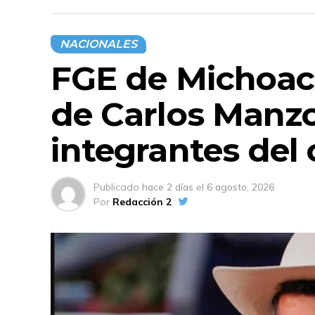
NACIONALES
FGE de Michoacá
de Carlos Manzo
integrantes del
Publicado
hace 2 días
el
6 agosto, 2026
Por
Redacción 2