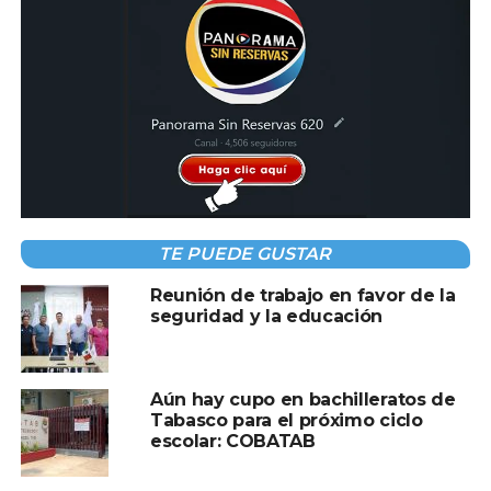
Compartir en:
TEMAS RELACIONADOS:
COBATAB
EVATISTO
A CONTINUACIÓN
TE PUEDE GUSTAR
Recuperan cachorro robado tras difusión de
video en Tampico
Reunión de trabajo en favor de la
seguridad y la educación
NO TE PIERDAS
Sindicato del COBATAB analiza acciones por
falta de pago del incremento salarial y
retroactivo
Aún hay cupo en bachilleratos de
Tabasco para el próximo ciclo
escolar: COBATAB