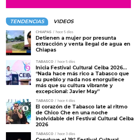
Secretaría de Salud ha realizado casi 6 mil mastografías
gratuitas a mujeres de 40 a 69 años, como parte de la
Campaña de Detección Oportuna contra el Cáncer de
TENDENCIAS
VIDEOS
Mama.
CHIAPAS
hace 5 días
La dependencia estatal informó que esta estrategia
Detienen a mujer por presunta
busca no solo fortalecer la detección oportuna de este
extracción y venta ilegal de agua en
Chiapas
padecimiento a través de la mastografía, sino además
referenciar de forma inmediata a las pacientes que
TABASCO
hace 5 días
resulten positivas hacia los servicios médicos
Inicia Festival Cultural Ceiba 2026…
“Nada hace más rico a Tabasco que
especializados para que inicien el protocolo de atención
su pueblo y nada nos enorgullece
oncológica, logrando con ello disminuir la mortalidad por
más que su cultura vibrante y
esta causa.
excepcional: Javier May”
TABASCO
hace 4 días
Para ello, por indicaciones del gobernador del Estado,
El corazón de Tabasco late al ritmo
Javier May Rodríguez, y el secretario de Salud, Alejandro
de Chico Che en una noche
Calderón Alipi, el acceso a todos los servicios debe ser
inolvidable del Festival Cultural Ceiba
2026
desde el territorio, a través de la puesta en marcha de la
Unidad Móvil de Mastografía que visita las villas,
TABASCO
hace 3 días
Concluye el 19º Festival Cultural