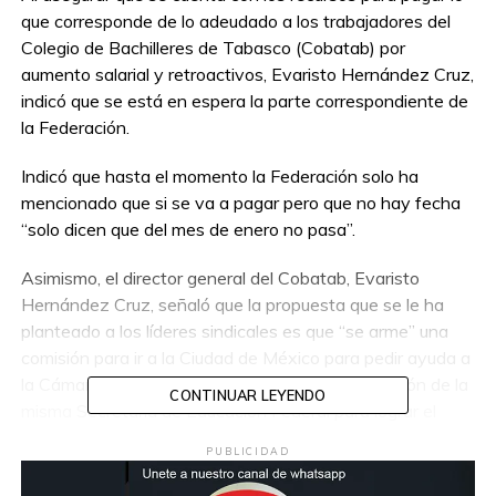
que corresponde de lo adeudado a los trabajadores del
Colegio de Bachilleres de Tabasco (Cobatab) por
aumento salarial y retroactivos, Evaristo Hernández Cruz,
indicó que se está en espera la parte correspondiente de
la Federación.
Indicó que hasta el momento la Federación solo ha
mencionado que si se va a pagar pero que no hay fecha
“solo dicen que del mes de enero no pasa”.
Asimismo, el director general del Cobatab, Evaristo
Hernández Cruz, señaló que la propuesta que se le ha
planteado a los líderes sindicales es que “se arme” una
comisión para ir a la Ciudad de México para pedir ayuda a
la Cámara de Diputados Federales y la intervención de la
CONTINUAR LEYENDO
misma Secretaría de Educación Federal para lograr el
pago total a los trabajadores de este sistema educativo.
PUBLICIDAD