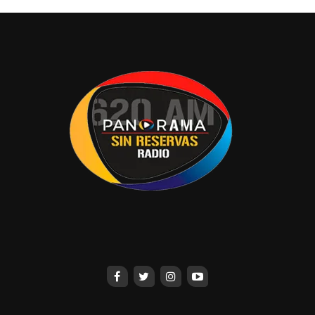
diagnosticadas en etapas tempranas.
La Unidad Móvil de Mastografía continuará visitando los
diferentes municipios del Estado en las siguientes
jornadas de mastografía gratuita, que se realizarán
próximamente en los municipios de Comalcalco,
Cunduacán, Jalapa y Emiliano Zapata, con el propósito de
continuar acercando los servicios de prevención y
diagnóstico oportuno a las mujeres de todo el estado.
Ante esta situación, se invita a las mujeres tabasqueñas
a fortalecer el cuidado de su salud mamaria. A partir de
los 20 años, se recomienda realizar mensualmente la
autoexploración mamaria, preferentemente del séptimo al
décimo día después de haber iniciado la menstruación.
A partir de los 25 años, se recomienda realizar una
exploración clínica mamaria de manera anual, por
personal de salud capacitado; y a partir de los 40 años,
realizarse la mastografía de manera anual, de acuerdo