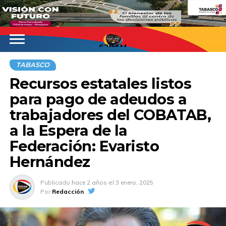
620AM
TABASCO
Recursos estatales listos
para pago de adeudos a
trabajadores del COBATAB,
a la Espera de la
Federación: Evaristo
Hernández
Publicado
hace 2 años
el
3 enero, 2025
Por
Redacción