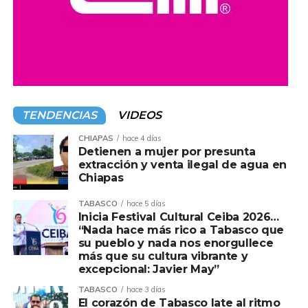
Con el objetivo de garantizar el acceso a los servicios
especializados de salud para la mujer tabasqueña que
vive en las comunidades más apartadas del Estado, la
Secretaría de Salud ha realizado casi 6 mil mastografías
gratuitas a mujeres de 40 a 69 años, como parte de la
Campaña de Detección Oportuna contra el Cáncer de
TENDENCIAS
VIDEOS
Mama.
CHIAPAS
hace 4 días
La dependencia estatal informó que esta estrategia
Detienen a mujer por presunta
busca no solo fortalecer la detección oportuna de este
extracción y venta ilegal de agua en
Chiapas
padecimiento a través de la mastografía, sino además
referenciar de forma inmediata a las pacientes que
TABASCO
hace 5 días
resulten positivas hacia los servicios médicos
Inicia Festival Cultural Ceiba 2026…
“Nada hace más rico a Tabasco que
especializados para que inicien el protocolo de atención
su pueblo y nada nos enorgullece
oncológica, logrando con ello disminuir la mortalidad por
más que su cultura vibrante y
esta causa.
excepcional: Javier May”
TABASCO
hace 3 días
Para ello, por indicaciones del gobernador del Estado,
El corazón de Tabasco late al ritmo