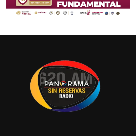
de mama no puede prevenirse; la detección oportuna es
la única opción para poder descubrir a tiempo esta
enfermedad, lo que significa que, para disminuir las
muertes por cáncer de mama, las mujeres deben ser
diagnosticadas en etapas tempranas.
La Unidad Móvil de Mastografía continuará visitando los
diferentes municipios del Estado en las siguientes
jornadas de mastografía gratuita, que se realizarán
próximamente en los municipios de Comalcalco,
Cunduacán, Jalapa y Emiliano Zapata, con el propósito de
continuar acercando los servicios de prevención y
diagnóstico oportuno a las mujeres de todo el estado.
Ante esta situación, se invita a las mujeres tabasqueñas
a fortalecer el cuidado de su salud mamaria. A partir de
los 20 años, se recomienda realizar mensualmente la
autoexploración mamaria, preferentemente del séptimo al
décimo día después de haber iniciado la menstruación.