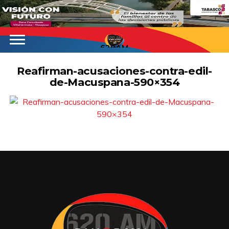
620AM
Reafirman-acusaciones-contra-edil-
de-Macuspana-590×354