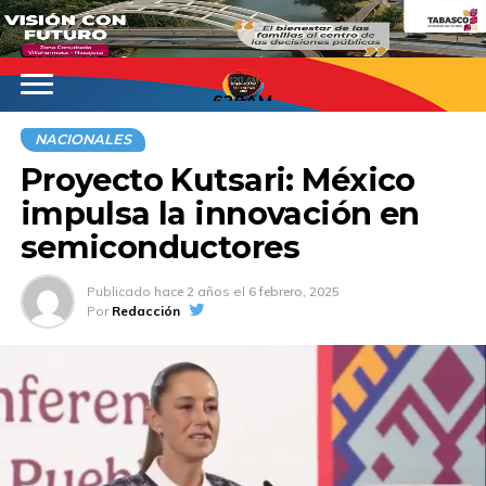
620AM
NACIONALES
Proyecto Kutsari: México
impulsa la innovación en
semiconductores
Publicado
hace 2 años
el
6 febrero, 2025
Por
Redacción