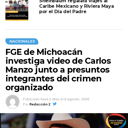
Sheinbaum regalará viajes al
Caribe Mexicano y Riviera Maya
por el Día del Padre
NACIONALES
FGE de Michoacán
investiga video de Carlos
Manzo junto a presuntos
integrantes del crimen
organizado
Publicado
hace 2 días
el
6 agosto, 2026
Por
Redacción 2