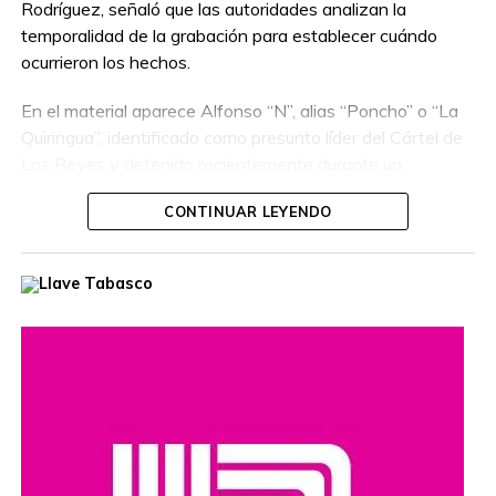
Rodríguez, señaló que las autoridades analizan la
temporalidad de la grabación para establecer cuándo
ocurrieron los hechos.
En el material aparece Alfonso “N”, alias “Poncho” o “La
Quiringua”, identificado como presunto líder del Cártel de
Los Reyes y detenido recientemente durante un
operativo interinstitucional encabezado por la Secretaría
CONTINUAR LEYENDO
de la Defensa Nacional.
El hombre era buscado por autoridades de Estados
Unidos, que habían ofrecido una recompensa de hasta
cinco millones de dólares por información que llevara a su
captura. Además, se le relaciona con presuntos delitos
como robo de vehículos, privación ilegal de la libertad,
extorsión y narcotráfico.
Compartir en: