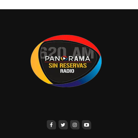
permitirá reducir tiempos en los procedimientos y facilitar
diversos actos jurídicos en beneficio de las familias
tabasqueñas.
Refirió que con el propósito de armonizar la legislación
estatal con el Sistema y la Estrategia Nacional de
Seguridad Pública, particularmente en lo relativo a la
proximidad social, fueron promovidas y aprobadas por el
Congreso local las reformas en la materia, lo que permitió,
entre otras cosas, la creación de la Guardia Estatal de
Seguridad. En lo referente a las modificaciones a la Ley
de Vivienda y al Código Civil, se logró su vinculación con
la política pública de vivienda social impulsada en la
entidad.
En materia constitucional, se armonizó la legislación
estatal con disposiciones federales estableciendo para el
primer domingo de junio de 2028, la realización de la
segunda etapa de la elección de personas juzgadoras y la