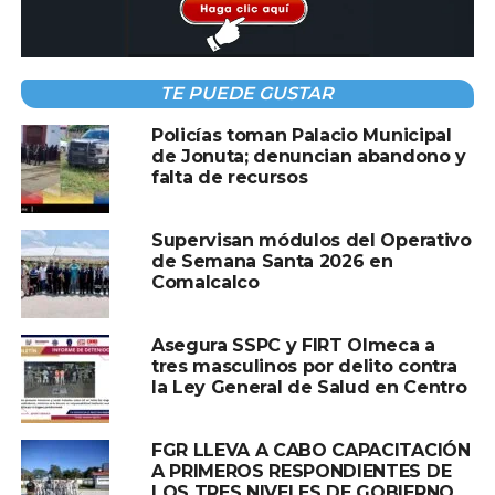
Durante la ponencia, se abordaron temas como el trabajo
TE PUEDE GUSTAR
en equipo, la importancia de la empatía en el trato con la
ciudadanía, la resolución pacífica de conflictos y la
Policías toman Palacio Municipal
construcción de entornos laborales saludables.
de Jonuta; denuncian abandono y
falta de recursos
La capacitación tuvo como objetivo promover una cultura
institucional basada en el respeto a la dignidad humana,
Supervisan módulos del Operativo
así como optimizar la coordinación entre las y los
de Semana Santa 2026 en
Comalcalco
elementos policiales para un mejor desempeño en sus
funciones.
Asegura SSPC y FIRT Olmeca a
La SSPC reitera su compromiso de continuar
tres masculinos por delito contra
implementando acciones de formación continua para
la Ley General de Salud en Centro
garantizar un servicio policial eficiente, cercano y
respetuoso de los derechos humanos. ¡Proteger es mi
FGR LLEVA A CABO CAPACITACIÓN
deber!
A PRIMEROS RESPONDIENTES DE
LOS TRES NIVELES DE GOBIERNO