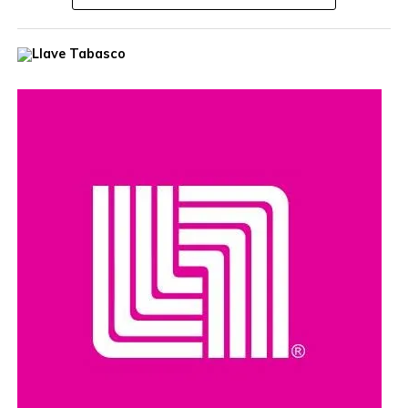
Con 82 iniciativas promovidas y aprobadas, a la fecha,
por el Congreso del Estado de Tabasco, el Gobierno del
Pueblo impulsa una agenda de actualización y
armonización del marco jurídico estatal con la legislación
federal, para fortalecer las instituciones, agilizar
procedimientos administrativos y brindar mayor certeza
jurídica a las y los tabasqueños, informó el consejero
jurídico del Poder Ejecutivo del estado, Jesús Manuel
Argáez de los Santos.
En la conferencia de prensa matutina encabezada por el
Gobernador Javier May Rodríguez, el servidor público
detalló que, para lograr procedimientos más expeditos y
eficientes, 11 iniciativas fueron aprobadas en los últimos
tres meses del 2024; 44 en el 2025 y en lo que va del
2026, 27 proyectos tuvieron el visto bueno de los
legisladores locales, “lo cual es un dato histórico para