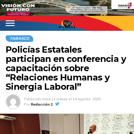
620AM
TABASCO
Policías Estatales
participan en conferencia y
capacitación sobre
“Relaciones Humanas y
Sinergia Laboral”
Publicado
hace 12 meses
el
14 agosto, 2025
Por
Redacción 2