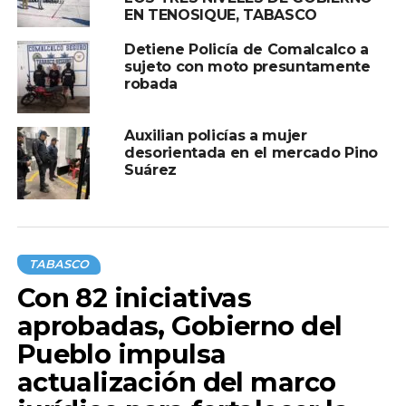
EN TENOSIQUE, TABASCO
Compartir en:
Detiene Policía de Comalcalco a
sujeto con moto presuntamente
robada
Auxilian policías a mujer
desorientada en el mercado Pino
Suárez
TEMAS RELACIONADOS:
CAPACITACION
CONFERENCIA
POLICIAS
RELACIONES HUMANAS
A CONTINUACIÓN
A petición de los ciudadanos, libera PEC
TABASCO
vialidades en colonias de Centro
Con 82 iniciativas
NO TE PIERDAS
aprobadas, Gobierno del
Tabasco tiene un gobernador que, como
nunca antes, camina de la mano con los
Pueblo impulsa
productores: Luisa Cámara Cabrales
actualización del marco