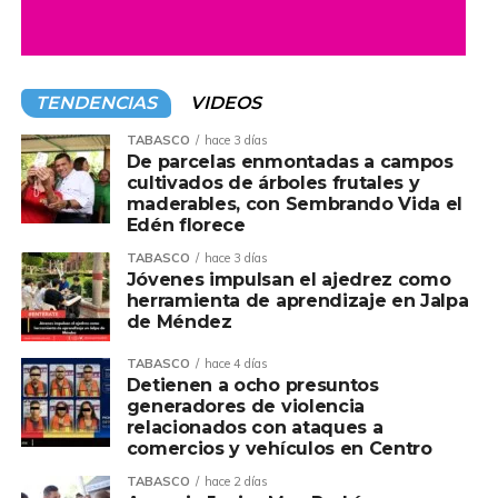
nuestra entidad”.
Refirió que entre las reformas aprobadas destacan
modificaciones a la Ley del Catastro del Estado de
TENDENCIAS
VIDEOS
Tabasco, Ley Registral, Ley del Notariado, Código Civil,
Ley del Sistema de Seguridad Pública, Ley de Vivienda,
TABASCO
hace 3 días
De parcelas enmontadas a campos
así como disposiciones de la Constitución Política del
cultivados de árboles frutales y
Estado Libre y Soberano de Tabasco.
maderables, con Sembrando Vida el
Edén florece
TABASCO
hace 3 días
Jóvenes impulsan el ajedrez como
herramienta de aprendizaje en Jalpa
de Méndez
TABASCO
hace 4 días
Detienen a ocho presuntos
generadores de violencia
relacionados con ataques a
comercios y vehículos en Centro
TABASCO
hace 2 días
“Todas estas reformas van concatenadas con las