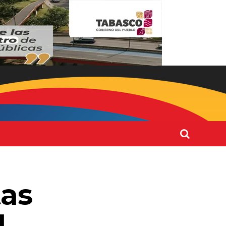
tas
l