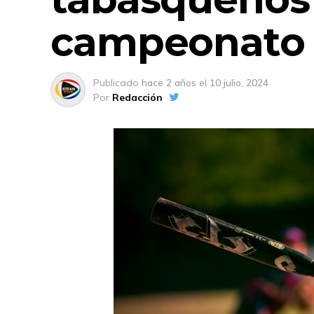
campeonato 
Publicado
hace 2 años
el
10 julio, 2024
Por
Redacción