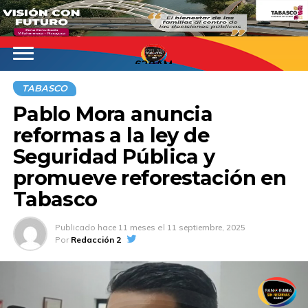
620AM
TABASCO
Pablo Mora anuncia
reformas a la ley de
Seguridad Pública y
promueve reforestación en
Tabasco
Publicado
hace 11 meses
el
11 septiembre, 2025
Por
Redacción 2