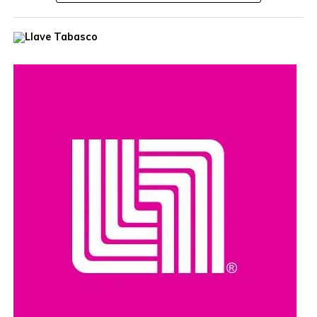
Durante la jornada, la funcionaria escuchó las inquietudes
de las y los ciudadanos, ofreció orientación personalizada
y dio seguimiento a diversas solicitudes, con el propósito
de acercar los servicios gubernamentales a las
comunidades.
Estas jornadas buscan fortalecer el diálogo entre las
autoridades y la población, además de reafirmar el
compromiso de impulsar acciones y programas que
promuevan el acceso a la cultura y el desarrollo de las
comunidades en todo el estado.
Compartir en: