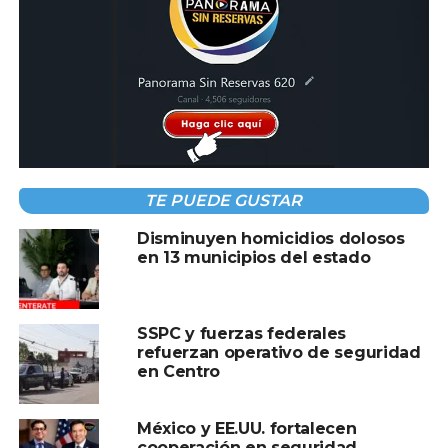
revisiones a motociclistas se realizan con fines de
seguridad.
Compartir en:
TE PUEDE GUSTAR
Disminuyen homicidios dolosos
en 13 municipios del estado
TEMAS RELACIONADOS:
PABLO MORA
REFORESTACION
SEGURIDAD
A CONTINUACIÓN
SSPC y fuerzas federales
Anuncian cierres viales en Villahermosa por
refuerzan operativo de seguridad
festejos patrios
en Centro
NO TE PIERDAS
Fernando Vázquez Rosas descarta
México y EE.UU. fortalecen
persecución política y promueve actividades
cooperación en seguridad,