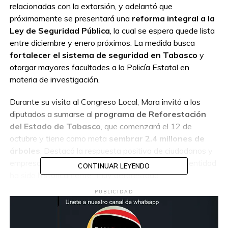
relacionadas con la extorsión, y adelantó que
próximamente se presentará una
reforma integral a la
Ley de Seguridad Pública
, la cual se espera quede lista
entre diciembre y enero próximos. La medida busca
fortalecer el sistema de seguridad en Tabasco
y
otorgar mayores facultades a la Policía Estatal en
materia de investigación.
Durante su visita al Congreso Local, Mora invitó a los
diputados a sumarse al
programa de Reforestación
del Estado de Tabasco
, que comenzará el 12 de
octubre y tiene como meta
sembrar 2.4 millones de
árboles
. Destacó la respuesta positiva de ciudadanos y
empresas hacia esta iniciativa, recordando que la entidad
CONTINUAR LEYENDO
ha sido históricamente “muy deforestada”.
PUBLICIDAD
El Subsecretario también enfatizó la importancia de
formalizar la propiedad de vehículos
, tanto
motocicletas como automóviles, y aclaró que las