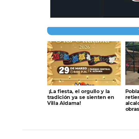
¡La fiesta, el orgullo y la
Pobl
tradición ya se sienten en
retie
Villa Aldama!
alcal
obras