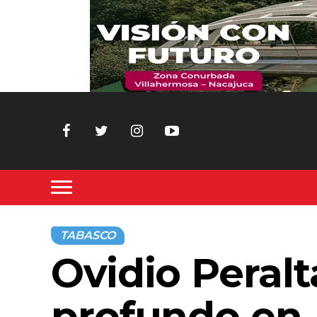
TABASCO
Ovidio Peral
profundo en 