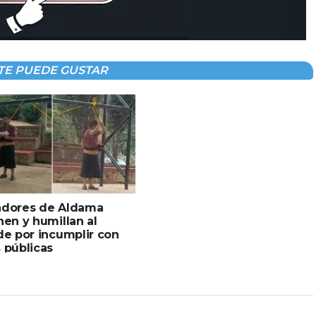
TE PUEDE GUSTAR
adores de Aldama
nen y humillan al
de por incumplir con
 públicas