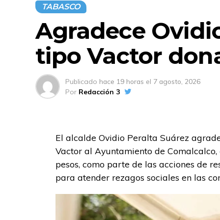
TABASCO
Agradece Ovidio
tipo Vactor do
Publicado
hace 19 horas
el
7 agosto, 2026
Por
Redacción 3
El alcalde Ovidio Peralta Suárez agrad
Vactor al Ayuntamiento de Comalcalco, c
pesos, como parte de las acciones de r
para atender rezagos sociales en las co