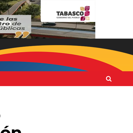
o
ión