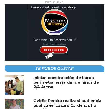
PUBLICIDAD
TE PUEDE GUSTAR
Inician construcción de barda
perimetral en jardín de niños de
R/A Arena
Ovidio Peralta realizará audiencia
pública en Lázaro Cárdenas 1ra