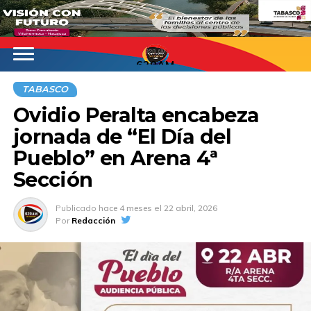
620AM
TABASCO
Ovidio Peralta encabeza
jornada de “El Día del
Pueblo” en Arena 4ª
Sección
Publicado
hace 4 meses
el
22 abril, 2026
Por
Redacción