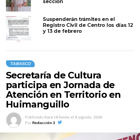
sección
Suspenderán trámites en el
Registro Civil de Centro los días 12
y 13 de febrero
TABASCO
Secretaría de Cultura
participa en Jornada de
Atención en Territorio en
Compartir en:
Huimanguillo
Publicado
hace 16 horas
el
6 agosto, 2026
Por
Redacción 3