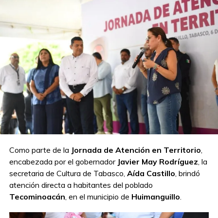
TEMAS RELACIONADOS:
ARENA
DIAL DEL PUEBLO
JORNADA DEL PUEBLO
TRAMITES
A CONTINUACIÓN
Policías de Jonuta toman el Palacio Municipal
tras denunciar abandono y falta de
respuesta
NO TE PIERDAS
Policías toman Palacio Municipal de Jonuta;
denuncian abandono y falta de recursos
Como parte de la
Jornada de Atención en Territorio
,
encabezada por el gobernador
Javier May Rodríguez
, la
secretaria de Cultura de Tabasco,
Aída Castillo
, brindó
atención directa a habitantes del poblado
Tecominoacán
, en el municipio de
Huimanguillo
.