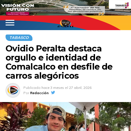
620AM
TABASCO
Ovidio Peralta destaca
orgullo e identidad de
Comalcalco en desfile de
carros alegóricos
Publicado
hace 3 meses
el
27 abril, 2026
Por
Redacción