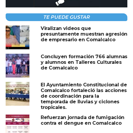
Villahermosa por ceremonia de la Feria
Tabasco 2026
TE PUEDE GUSTAR
NO TE PIERDAS
En su visita a los Centros de Aprendizaje
Viralizan videos que
Campesino en Macuspana, constata Javier
presuntamente muestran agresión
May regreso de jóvenes al campo
de empresario en Comalcalco
Concluyen formación 766 alumnas
y alumnos en Talleres Culturales
de Comalcalco
El Ayuntamiento Constitucional de
Comalcalco fortaleció las acciones
de coordinación para la
temporada de lluvias y ciclones
tropicales.
Refuerzan jornada de fumigación
contra el dengue en Comalcalco