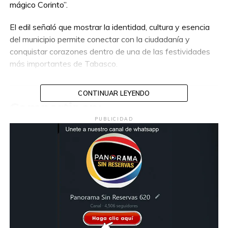
mágico Corinto”.
El edil señaló que mostrar la identidad, cultura y esencia
del municipio permite conectar con la ciudadanía y
conquistar corazones dentro de una de las festividades
más importantes de Tabasco.
CONTINUAR LEYENDO
Compartir en:
PUBLICIDAD
TEMAS RELACIONADOS:
CARROS
COMALCALCO
DESFILE
A CONTINUACIÓN
Anuncian cierre de vialidades en