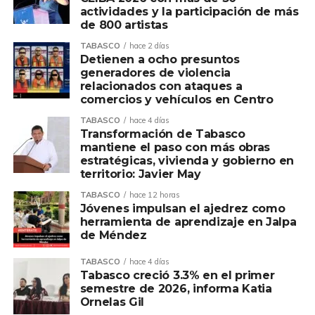
comunidades de influencia petrolera mediante acciones
actividades y la participación de más
orientadas al bienestar social, el desarrollo comunitario
de 800 artistas
sustentable y el cuidado del medio ambiente,
TABASCO
hace 2 días
consolidando una visión de progreso con sentido humano.
Detienen a ocho presuntos
generadores de violencia
relacionados con ataques a
Asimismo, afirmó que la política de Pemex entiende que
comercios y vehículos en Centro
el desarrollo no solo se mide por la actividad productiva,
sino también por el bienestar de las personas y de las
TABASCO
hace 4 días
Transformación de Tabasco
comunidades que, durante décadas, han contribuido al
mantiene el paso con más obras
crecimiento de la industria energética de nuestro país.
estratégicas, vivienda y gobierno en
territorio: Javier May
Ovidio Peralta destacó que el compromiso de Pemex se
TABASCO
hace 12 horas
refleja en acciones concretas que generan bienestar y
Jóvenes impulsan el ajedrez como
demuestran que la colaboración entre instituciones puede
herramienta de aprendizaje en Jalpa
de Méndez
traducirse en resultados que transforman la vida del
pueblo, especialmente de quienes más lo necesitan.
TABASCO
hace 4 días
Tabasco creció 3.3% en el primer
Finalmente, reiteró que el Gobierno de Comalcalco
semestre de 2026, informa Katia
siempre estará abierto a construir acuerdos, sumar
Ornelas Gil