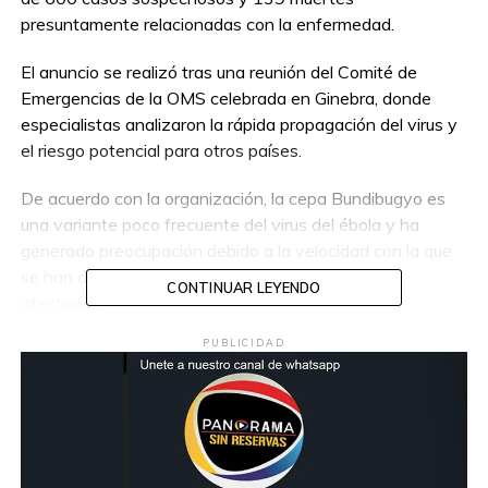
presuntamente relacionadas con la enfermedad.
El anuncio se realizó tras una reunión del Comité de
Emergencias de la OMS celebrada en Ginebra, donde
especialistas analizaron la rápida propagación del virus y
el riesgo potencial para otros países.
De acuerdo con la organización, la cepa Bundibugyo es
una variante poco frecuente del virus del ébola y ha
generado preocupación debido a la velocidad con la que
se han detectado nuevos contagios en las zonas
CONTINUAR LEYENDO
afectadas.
PUBLICIDAD
Autoridades sanitarias internacionales señalaron que ya
se coordinan medidas de vigilancia epidemiológica,
atención médica y contención para evitar una expansión
mayor del brote.
La OMS exhortó a los gobiernos y sistemas de salud a