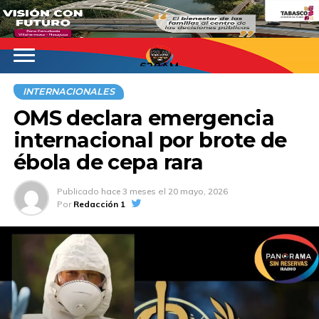
620AM
INTERNACIONALES
OMS declara emergencia
internacional por brote de
ébola de cepa rara
Publicado
hace 3 meses
el
20 mayo, 2026
Por
Redacción 1