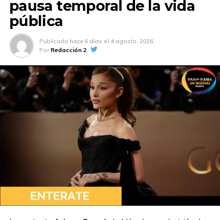
pausa temporal de la vida
pública
Publicado
hace 6 días
el
4 agosto, 2026
Por
Redacción 2