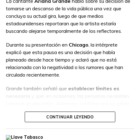
La cantante
Ariana Grande
habló sobre su decisión de
tomarse un descanso de la vida pública una vez que
concluya su actual gira, luego de que medios
estadounidenses reportaran que la artista estaría
buscando alejarse temporalmente de los reflectores.
Durante su presentación en
Chicago
, la intérprete
explicó que esta pausa es una decisión que había
planeado desde hace tiempo y aclaró que no está
relacionada con la negatividad o los rumores que han
circulado recientemente.
Grande también señaló que
establecer límites es
necesario
y que, en ocasiones, las personas necesitan
tomarse un descanso. Asimismo, confirmó que su salida
del musical
Sunday in the Park with George
también
CONTINUAR LEYENDO
había sido prevista con anticipación.
Finalmente, agradeció el respaldo de sus seguidores y
confirmó que continuará con su gira hasta el final. Su