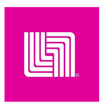
último concierto está programado para el próximo 1
de septiembre
.
Compartir en: