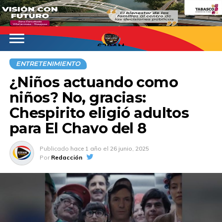
620AM
ENTRETENIMIENTO
¿Niños actuando como
niños? No, gracias:
Chespirito eligió adultos
para El Chavo del 8
Publicado
hace 1 año
el
26 junio, 2025
Por
Redacción