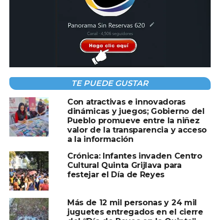
TEMAS RELACIONADOS:
EL CHAVO 8
NIÑOS
A CONTINUACIÓN
El Juego del Calamar” ahora al estilo
estadounidense
TE PUEDE GUSTAR
NO TE PIERDAS
Ángela Aguilar lanza mensaje polémico
Con atractivas e innovadoras
dinámicas y juegos; Gobierno del
Pueblo promueve entre la niñez
valor de la transparencia y acceso
a la información
Crónica: Infantes invaden Centro
Cultural Quinta Grijlava para
festejar el Día de Reyes
Más de 12 mil personas y 24 mil
juguetes entregados en el cierre