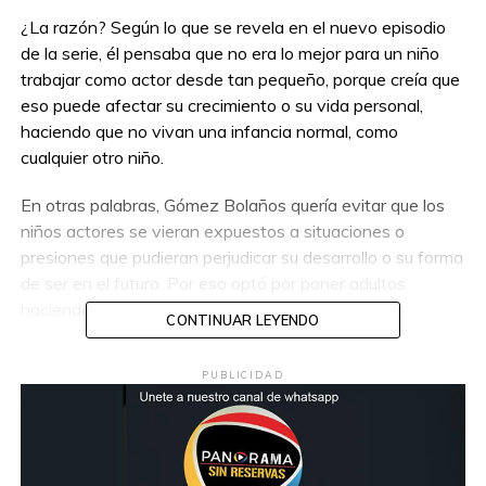
¿La razón? Según lo que se revela en el nuevo episodio
de la serie, él pensaba que no era lo mejor para un niño
trabajar como actor desde tan pequeño, porque creía que
eso puede afectar su crecimiento o su vida personal,
haciendo que no vivan una infancia normal, como
cualquier otro niño.
En otras palabras, Gómez
Bolaños quería evitar que los
niños actores se vieran expuestos a situaciones o
presiones que pudieran perjudicar su desarrollo o su forma
de ser en el futuro. Por eso optó por poner adultos
haciendo de niños.
CONTINUAR LEYENDO
PUBLICIDAD
Compartir en: