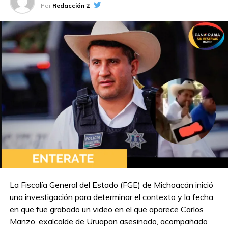
Por
Redacción 2
TEMAS RELACIONADOS:
NIÑO ASESINADO A BALAZOS EN SU DOMICILIO
PORTADA
A CONTINUACIÓN
Explota refrigerador en tienda de Progreso,
Yucatán; una persona resulta afectada por
humo
NO TE PIERDAS
Bimbo eliminará colorantes artificiales de
todos sus productos para 2026
La Fiscalía General del Estado (FGE) de Michoacán inició
una investigación para determinar el contexto y la fecha
en que fue grabado un video en el que aparece Carlos
Manzo, exalcalde de Uruapan asesinado, acompañado