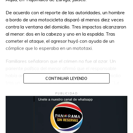
De acuerdo con el reporte de las autoridades, un hombre
a bordo de una motocicleta disparó al menos diez veces
contra la ventana del domicilio. Tres impactos alcanzaron
al menor: dos en la cabeza y uno en la espalda. Tras
cometer el ataque, el agresor huyó con ayuda de un
cómplice que lo esperaba en un mototaxi.
Familiares señalaron que el crimen no fue al azar. Un
pariente político del menor afirmó que el responsable
había amenazado previamente a la dueña del domicilio
CONTINUAR LEYENDO
tras un conflicto por una deuda de cinco mil pesos. “Le
dijo que iba a hacer exactamente esto”, relató.
PUBLICIDAD
En medio del dolor, vecinos y familiares incendiaron la
motocicleta del agresor. Aunque los responsables
abandonaron su vivienda, los allegados a la víctima
aseguran que no descansarán hasta ver justicia.