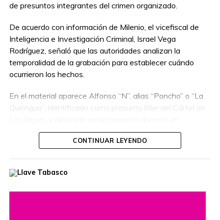
de presuntos integrantes del crimen organizado.
De acuerdo con información de Milenio, el vicefiscal de
Inteligencia e Investigación Criminal, Israel Vega
Rodríguez, señaló que las autoridades analizan la
temporalidad de la grabación para establecer cuándo
ocurrieron los hechos.
En el material aparece Alfonso “N”, alias “Poncho” o “La
Quiringua”, identificado como presunto líder del Cártel de
Los Reyes y detenido recientemente durante un
operativo interinstitucional encabezado por la Secretaría
CONTINUAR LEYENDO
de la Defensa Nacional.
El hombre era buscado por autoridades de Estados
Unidos, que habían ofrecido una recompensa de hasta
cinco millones de dólares por información que llevara a su
captura. Además, se le relaciona con presuntos delitos
como robo de vehículos, privación ilegal de la libertad,