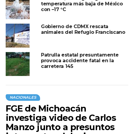
temperatura más baja de México
con –17 °C
Compartir en:
Gobierno de CDMX rescata
animales del Refugio Franciscano
Patrulla estatal presuntamente
provoca accidente fatal en la
TEMAS RELACIONADOS:
CRISIS DE AGUA
NACIONALES
carretera 145
A CONTINUACIÓN
Hallan los restos de Víctor Manuel Jiménez,
periodista desaparecido en Guanajuato
NO TE PIERDAS
NACIONALES
Vinculan a proceso a ‘El Chivo’ por homicidio
FGE de Michoacán
de mujer canadiense, en Querétaro
investiga video de Carlos
Manzo junto a presuntos