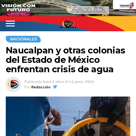
620AM
NACIONALES
Naucalpan y otras colonias
del Estado de México
enfrentan crisis de agua
Publicado
hace 2 años
el
11 junio, 2024
Por
Redacción