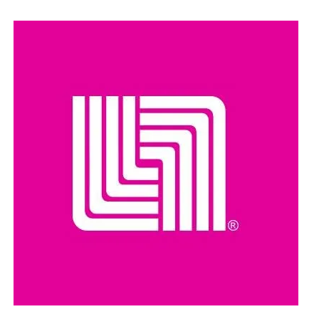
cinco millones de dólares por información que llevara a su
captura. Además, se le relaciona con presuntos delitos
como robo de vehículos, privación ilegal de la libertad,
extorsión y narcotráfico.
Compartir en: