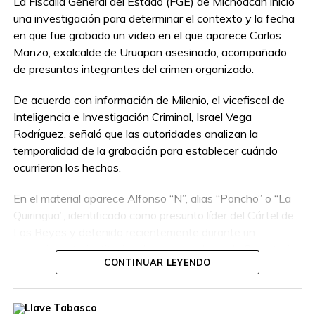
La Fiscalía General del Estado (FGE) de Michoacán inició
una investigación para determinar el contexto y la fecha
en que fue grabado un video en el que aparece Carlos
Manzo, exalcalde de Uruapan asesinado, acompañado
de presuntos integrantes del crimen organizado.
De acuerdo con información de Milenio, el vicefiscal de
Inteligencia e Investigación Criminal, Israel Vega
Rodríguez, señaló que las autoridades analizan la
temporalidad de la grabación para establecer cuándo
ocurrieron los hechos.
En el material aparece Alfonso “N”, alias “Poncho” o “La
Quiringua”, identificado como presunto líder del Cártel de
Los Reyes y detenido recientemente durante un
operativo interinstitucional encabezado por la Secretaría
CONTINUAR LEYENDO
de la Defensa Nacional.
El hombre era buscado por autoridades de Estados
Unidos, que habían ofrecido una recompensa de hasta