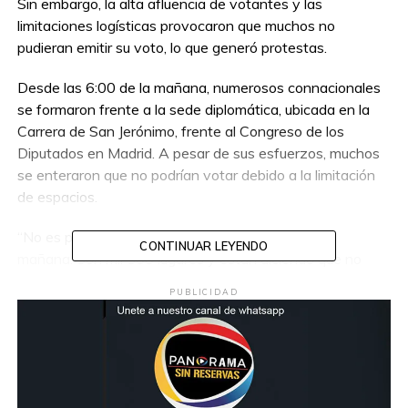
Sin embargo, la alta afluencia de votantes y las
limitaciones logísticas provocaron que muchos no
pudieran emitir su voto, lo que generó protestas.
Desde las 6:00 de la mañana, numerosos connacionales
se formaron frente a la sede diplomática, ubicada en la
Carrera de San Jerónimo, frente al Congreso de los
Diputados en Madrid. A pesar de sus esfuerzos, muchos
se enteraron que no podrían votar debido a la limitación
de espacios.
“No es posible que tenemos desde las 6:00 de la
CONTINUAR LEYENDO
mañana. Son mil 500 lugares y están diciendo que no
vamos a poder votar, eso no es justo, ustedes tenían el
PUBLICIDAD
poder de darnos el voto”, expresó uno de los mexicanos
en la protesta.
Al grito de “¡Queremos votar!” y “México, México”, los
manifestantes exigieron que se les permitiera participar