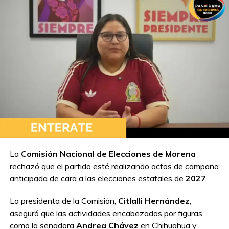
Compartir en:
La
Comisión Nacional de Elecciones de Morena
rechazó que el partido esté realizando actos de campaña
anticipada de cara a las elecciones estatales de
2027
.
TEMAS RELACIONADOS:
EMBAJADA EN ESPAÑA
MEXICANOS PROTESTAN
QUEREMOS VOTAR
La presidenta de la Comisión,
Citlalli Hernández
,
A CONTINUACIÓN
aseguró que las actividades encabezadas por figuras
Caos en Casilla Especial del Centro Médico
como la senadora
Andrea Chávez
en Chihuahua y
Siglo XXI en la CDMX