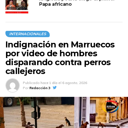
Papa africano
INTERNACIONALES
Indignación en Marruecos
por video de hombres
disparando contra perros
callejeros
Publicado
hace 1 día
el
6 agosto, 2026
Por
Redacción 3