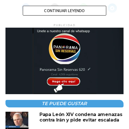
CONTINUAR LEYENDO
PUBLICIDAD
TEMAS RELACIONADOS:
MARIA MONTSERRAT
PAPA
VATICANO
A CONTINUACIÓN
EEUU intercepta y aborda un buque
vinculado a Irán en el Indopacífico
NO TE PIERDAS
Inaugura Nayib Bukele el nuevo Hospital
Rosales con tecnología médica de última
generación
TE PUEDE GUSTAR
Papa León XIV condena amenazas
contra Irán y pide evitar escalada