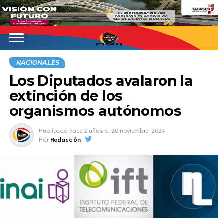
620AM
NACIONALES
Los Diputados avalaron la
extinción de los
organismos autónomos
Publicado
hace 2 años
el
20 noviembre, 2024
Por
Redacción