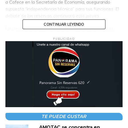
a Cofece en la Secretaría de Economía, asegurando
supuesta “independencia técnica” para sus funciones. El
debate de las reservas continuará este jueves.
CONTINUAR LEYENDO
La presidenta Claudia Sheinbaum defendió la medida,
afirmando que los cambios permitirán un modelo más
PUBLICIDAD
adecuado al contexto nacional sin comprometer
transparencia ni competencia económica. Sin embargo,
analistas advierten que la reforma podría impactar
negativamente en la calificación crediticia de México y
generar tensiones con sus socios comerciales.
Compartir en:
TE PUEDE GUSTAR
AMOTAC se concentra en