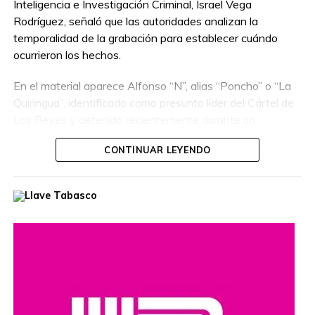
Inteligencia e Investigación Criminal, Israel Vega
Rodríguez, señaló que las autoridades analizan la
temporalidad de la grabación para establecer cuándo
ocurrieron los hechos.
En el material aparece Alfonso “N”, alias “Poncho” o “La
Quiringua”, identificado como presunto líder del Cártel de
Los Reyes y detenido recientemente durante un
operativo interinstitucional encabezado por la Secretaría
CONTINUAR LEYENDO
de la Defensa Nacional.
El hombre era buscado por autoridades de Estados
Unidos, que habían ofrecido una recompensa de hasta
cinco millones de dólares por información que llevara a su
captura. Además, se le relaciona con presuntos delitos
como robo de vehículos, privación ilegal de la libertad,
extorsión y narcotráfico.
Compartir en: