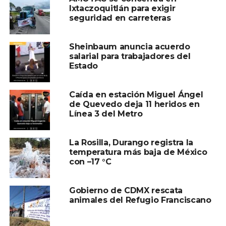
Ixtaczoquitlán para exigir
seguridad en carreteras
TEMAS RELACIONADOS:
CÁMARA DE DIPUTADOS
NACIONALES
ORGANISMOS AUTÓNOMOS
A CONTINUACIÓN
Sheinbaum anuncia acuerdo
La SHCP presenta la estrategia para
salarial para trabajadores del
aumentar la recaudación fiscal hasta 14.6%
Estado
del PIB en 2025
NO TE PIERDAS
Caída en estación Miguel Ángel
Fernández Noroña abre la puerta para
de Quevedo deja 11 heridos en
otorgar una prórroga al INE para las
Línea 3 del Metro
elecciones judiciales
La Rosilla, Durango registra la
temperatura más baja de México
con –17 °C
Gobierno de CDMX rescata
animales del Refugio Franciscano