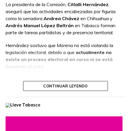
La presidenta de la Comisión,
Citlalli Hernández
,
aseguró que las actividades encabezadas por figuras
como la senadora
Andrea Chávez
en Chihuahua y
Andrés Manuel López Beltrán
en Tabasco forman
parte de tareas partidistas y de presencia territorial.
Hernández sostuvo que Morena no está violando la
legislación electoral, debido a que
actualmente no
existe un proceso electoral en curso ni se está
llamando al voto
.
Asimismo, informó que
300 personas se registraron
como aspirantes
a las candidaturas de Morena para las
CONTINUAR LEYENDO
17 gubernaturas
que estarán en disputa el próximo
6
de junio de 2027
.
El partido analizará los perfiles registrados para verificar
que cumplan con los requisitos establecidos antes de
avanzar en la selección de sus candidaturas.