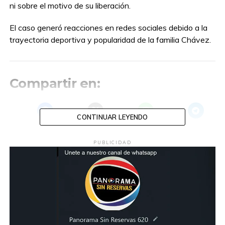
ni sobre el motivo de su liberación.
El caso generó reacciones en redes sociales debido a la
trayectoria deportiva y popularidad de la familia Chávez.
Compartir en:
CONTINUAR LEYENDO
PUBLICIDAD
TEMAS RELACIONADOS:
BOX
CULIACAN
JULIO CESAR CHAVEZ
OMAR CHAVEZ
A CONTINUACIÓN
Granizada y fuertes lluvias desatan caos vial
en Pachuca y Mineral de la Reforma
NO TE PIERDAS