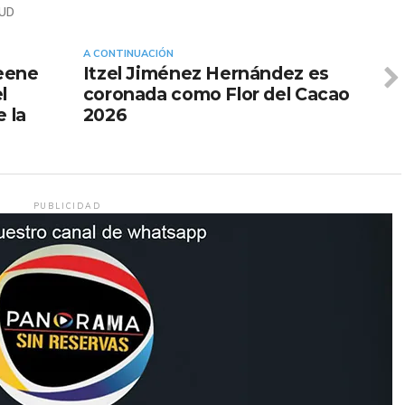
UD
A CONTINUACIÓN
eene
Itzel Jiménez Hernández es
l
coronada como Flor del Cacao
e la
2026
PUBLICIDAD