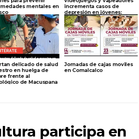
nes para prevenir
videojuegos y vapeadores
rmedades mentales en
incrementa casos de
sco
depresión en jóvenes:
Salud Tabasco
rtan delicado de salud
Jornadas de cajas moviles
estro en huelga de
en Comalcalco
e frente al
ológico de Macuspana
ltura participa en