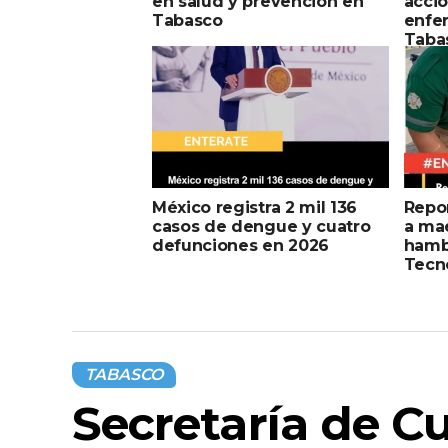
en salud y prevención en
accio
Tabasco
enfe
Taba
México registra 2 mil 136
Repo
casos de dengue y cuatro
a ma
defunciones en 2026
hambr
Tecn
TABASCO
Secretaría de Cu