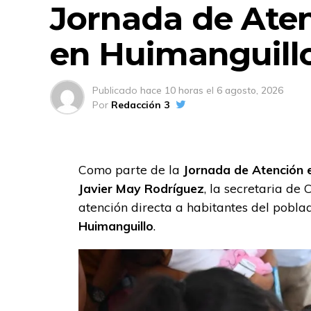
Jornada de Aten
en Huimanguill
Publicado
hace 10 horas
el
6 agosto, 2026
Por
Redacción 3
Como parte de la
Jornada de Atención e
Javier May Rodríguez
, la secretaria de
atención directa a habitantes del pobl
Huimanguillo
.