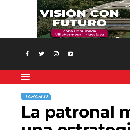
TABASCO
La patronal m
una estrateg