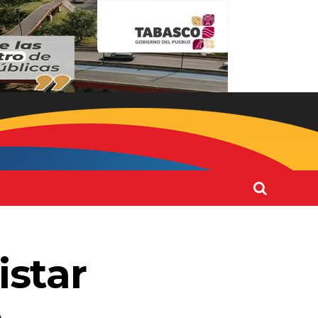
istar
e