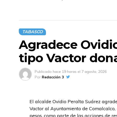
TABASCO
Agradece Ovidio
tipo Vactor do
Publicado
hace 19 horas
el
7 agosto, 2026
Por
Redacción 3
El alcalde Ovidio Peralta Suárez agrad
Vactor al Ayuntamiento de Comalcalco, c
pesos, como parte de las acciones de r