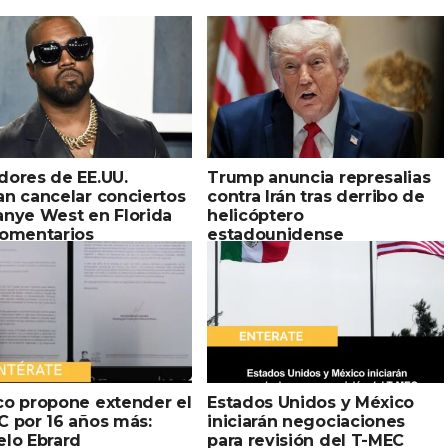
dores de EE.UU.
Trump anuncia represalias
n cancelar conciertos
contra Irán tras derribo de
anye West en Florida
helicóptero
comentarios
estadounidense
emitas
co propone extender el
Estados Unidos y México
C por 16 años más:
iniciarán negociaciones
elo Ebrard
para revisión del T-MEC