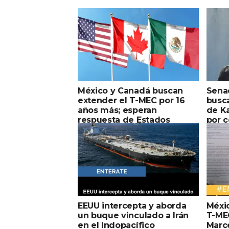
México y Canadá buscan
Sena
extender el T-MEC por 16
busca
años más; esperan
de K
respuesta de Estados
por 
Unidos
antis
EEUU intercepta y aborda
Méxi
un buque vinculado a Irán
T-ME
en el Indopacífico
Marc