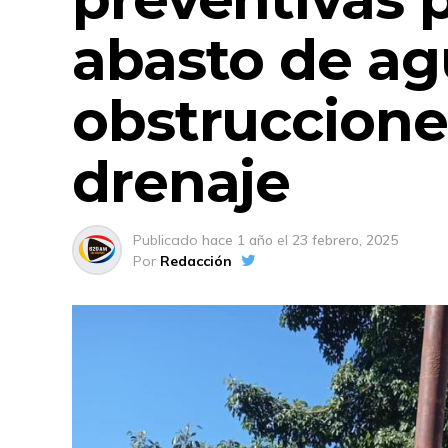
abasto de ag
obstruccione
drenaje
Publicado
hace 1 año
el
23 febrero, 2025
Por
Redacción