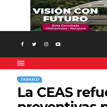
TABASCO
La CEAS refu
preventivas p