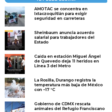
Compartir en:
AMOTAC se concentra en
Ixtaczoquitlán para exigir
seguridad en carreteras
Sheinbaum anuncia acuerdo
salarial para trabajadores del
TEMAS RELACIONADOS:
NACIONALES
SLP
Estado
VIOLENCIA DE GÉNERO
A CONTINUACIÓN
Caída en estación Miguel Ángel
Una camioneta impactó una Calesa, dejando
de Quevedo deja 11 heridos en
heridos a turistas y un caballo en Mérida
Línea 3 del Metro
NO TE PIERDAS
UNAM expulsa a estudiantes que tomaron las
La Rosilla, Durango registra la
instalaciones de la Dirección General de CCH
temperatura más baja de México
con –17 °C
Gobierno de CDMX rescata
animales del Refugio Franciscano