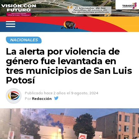
620AM
NACIONALES
La alerta por violencia de
género fue levantada en
tres municipios de San Luis
Potosí
Publicado
hace 2 años
el
9 agosto, 2024
Por
Redacción