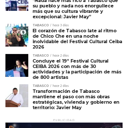
“Nada hace más rico a Tabasco que
su pueblo y nada nos enorgullece
más que su cultura vibrante y
excepcional: Javier May”
TABASCO
hace 3 días
El corazón de Tabasco late al ritmo
de Chico Che en una noche
inolvidable del Festival Cultural Ceiba
2026
TABASCO
hace 2 días
Concluye el 19º Festival Cultural
CEIBA 2026 con más de 30
actividades y la participación de más
de 800 artistas
TABASCO
hace 2 días
Transformación de Tabasco
mantiene el paso con más obras
estratégicas, vivienda y gobierno en
territorio: Javier May
PUBLICIDAD