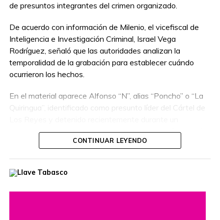
de presuntos integrantes del crimen organizado.
De acuerdo con información de Milenio, el vicefiscal de
Inteligencia e Investigación Criminal, Israel Vega
Rodríguez, señaló que las autoridades analizan la
temporalidad de la grabación para establecer cuándo
ocurrieron los hechos.
En el material aparece Alfonso “N”, alias “Poncho” o “La
Quiringua”, identificado como presunto líder del Cártel de
Los Reyes y detenido recientemente durante un
operativo interinstitucional encabezado por la Secretaría
CONTINUAR LEYENDO
de la Defensa Nacional.
El hombre era buscado por autoridades de Estados
Unidos, que habían ofrecido una recompensa de hasta
cinco millones de dólares por información que llevara a su
captura. Además, se le relaciona con presuntos delitos
como robo de vehículos, privación ilegal de la libertad,