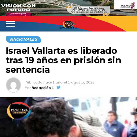
620AM
NACIONALES
Israel Vallarta es liberado
tras 19 años en prisión sin
sentencia
Publicado
hace 1 año
el
1 agosto, 2025
Por
Redacción 1