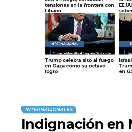
tensiones en la frontera con
EE.UU
Líbano
sobe
Trump celebra alto al fuego
Israe
en Gaza como su octavo
Trump
logro
en G
INTERNACIONALES
Indignación en 