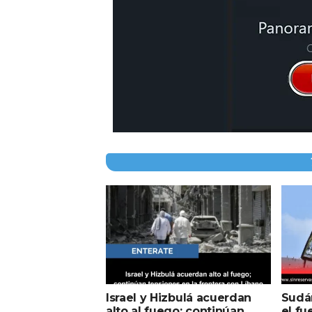
Israel y Hizbulá acuerdan
Sudán
alto al fuego; continúan
el fu