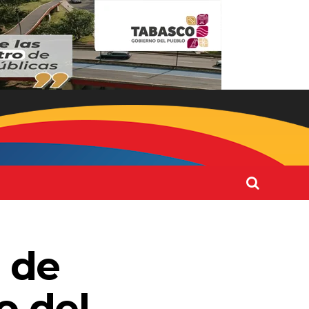
 de
o del