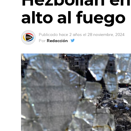
alto al fuego
Publicado
hace 2 años
el
28 noviembre, 2024
Por
Redacción