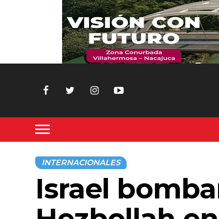
INTERNACIONALES
Israel bomba
Hezbollah en