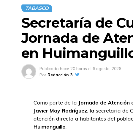
TABASCO
Secretaría de Cu
Jornada de Aten
en Huimanguill
Publicado
hace 20 horas
el
6 agosto, 2026
Por
Redacción 3
Como parte de la
Jornada de Atención e
Javier May Rodríguez
, la secretaria de
atención directa a habitantes del pobl
Huimanguillo
.