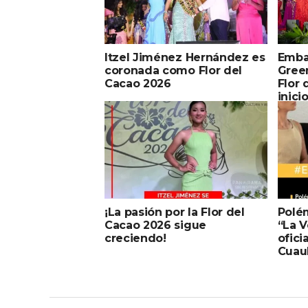
Itzel Jiménez Hernández es
Emba
coronada como Flor del
Gree
Cacao 2026
Flor 
inici
Coma
¡La pasión por la Flor del
Polé
Cacao 2026 sigue
“La 
creciendo!
ofici
Cuau