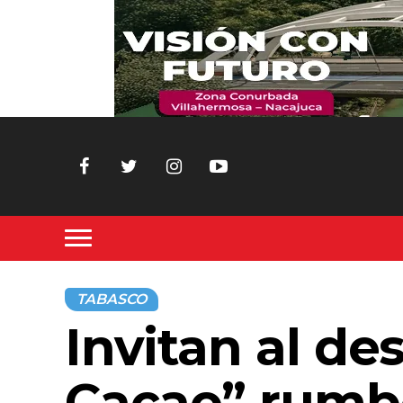
TABASCO
Invitan al des
Cacao” rumbo