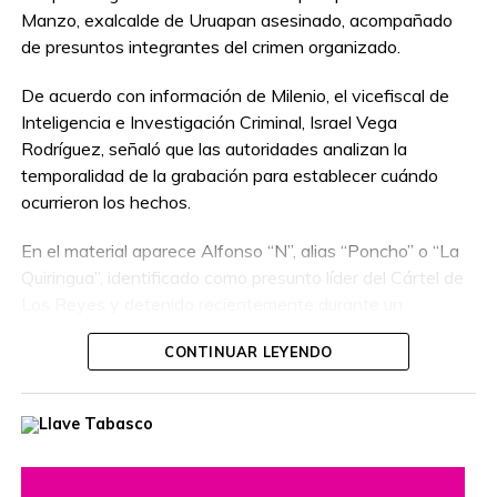
Manzo, exalcalde de Uruapan asesinado, acompañado
de presuntos integrantes del crimen organizado.
De acuerdo con información de Milenio, el vicefiscal de
Inteligencia e Investigación Criminal, Israel Vega
Rodríguez, señaló que las autoridades analizan la
temporalidad de la grabación para establecer cuándo
ocurrieron los hechos.
En el material aparece Alfonso “N”, alias “Poncho” o “La
Quiringua”, identificado como presunto líder del Cártel de
Los Reyes y detenido recientemente durante un
operativo interinstitucional encabezado por la Secretaría
CONTINUAR LEYENDO
de la Defensa Nacional.
El hombre era buscado por autoridades de Estados
Unidos, que habían ofrecido una recompensa de hasta
cinco millones de dólares por información que llevara a su
captura. Además, se le relaciona con presuntos delitos