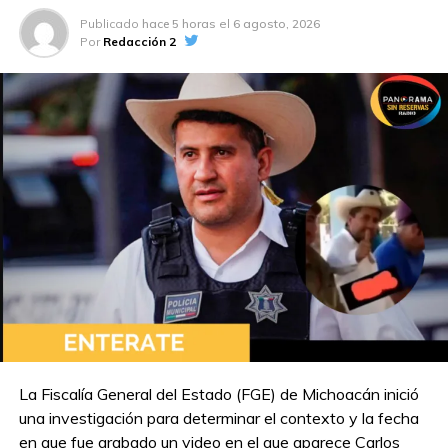
Publicado
hace 5 horas
el
6 agosto, 2026
Por
Redacción 2
TEMAS RELACIONADOS:
INVESTIGAN EN PUEBLA A MUJER ACUSADA DE EJERCER COMO
QUÍMICA SIN CÉDULA PROFESIONAL
A CONTINUACIÓN
Causa Pemex ruina de 400 proveedores en
Tabasco; deuda será pagada hasta 2033
NO TE PIERDAS
Sheinbaum ordena no limitar recursos para
búsqueda de personas desaparecidas
La Fiscalía General del Estado (FGE) de Michoacán inició
una investigación para determinar el contexto y la fecha
en que fue grabado un video en el que aparece Carlos