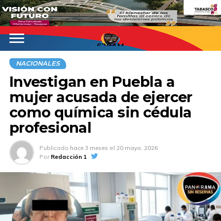
620AM
NACIONALES
Investigan en Puebla a
mujer acusada de ejercer
como química sin cédula
profesional
Publicado
hace 3 meses
el
20 mayo, 2026
Por
Redacción 1