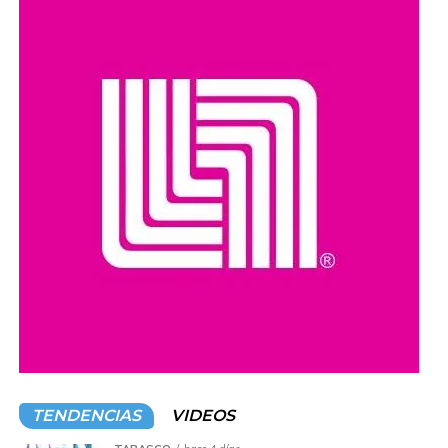
como robo de vehículos, privación ilegal de la libertad,
extorsión y narcotráfico.
Compartir en:
TENDENCIAS
VIDEOS