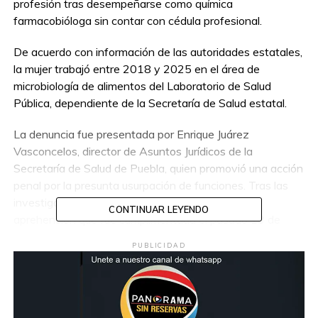
profesión tras desempeñarse como química
farmacobióloga sin contar con cédula profesional.
De acuerdo con información de las autoridades estatales,
la mujer trabajó entre 2018 y 2025 en el área de
microbiología de alimentos del Laboratorio de Salud
Pública, dependiente de la Secretaría de Salud estatal.
La denuncia fue presentada por Enrique Juárez
Vasconcelos, director de Asuntos Jurídicos de la
Secretaría de Salud de Puebla, quien promovió una acción
penal por la presunta usurpación de funciones. Tras las
investigaciones, la Fiscalía emitió una orden de
CONTINUAR LEYENDO
aprehensión que fue cumplimentada el pasado 13 de
mayo por elementos de la Unidad de Apoyo Policial de
PUBLICIDAD
Combate a la Corrupción.
La detención se realizó en inmediaciones del Laboratorio
de Salud Pública ubicado en el Complejo Médico Sur, en la