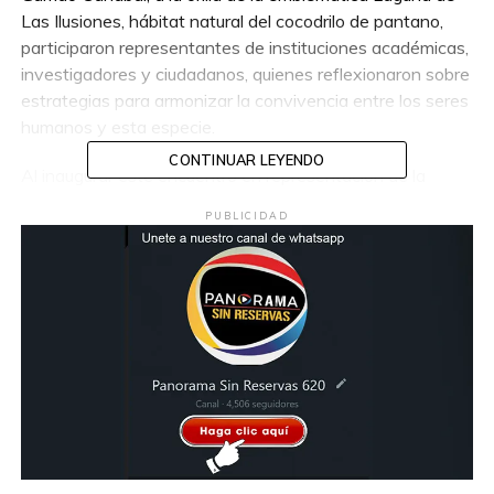
Las Ilusiones, hábitat natural del cocodrilo de pantano,
participaron representantes de instituciones académicas,
investigadores y ciudadanos, quienes reflexionaron sobre
estrategias para armonizar la convivencia entre los seres
humanos y esta especie.
CONTINUAR LEYENDO
Al inaugurar este encuentro en representación de la
alcaldesa, Yolanda Osuna Huerta, el director de
PUBLICIDAD
Protección Ambiental y Desarrollo Sustentable, Miguel
Chávez Lomelí, destacó que esta iniciativa surge del
compromiso de la presidenta municipal por tomar en
cuenta la participación de la ciudadanía en las políticas
públicas, apegada además al eje cinco: “Municipio
sostenible, ordenado y guardián del medio ambiente” del
Plan Municipal de Desarrollo 2024-2027.
Con estos diálogos, añadió junto al rector de la
Universidad Juárez Autónoma de Tabasco (UJAT),
Guillermo Narváez Osorio, la administración municipal