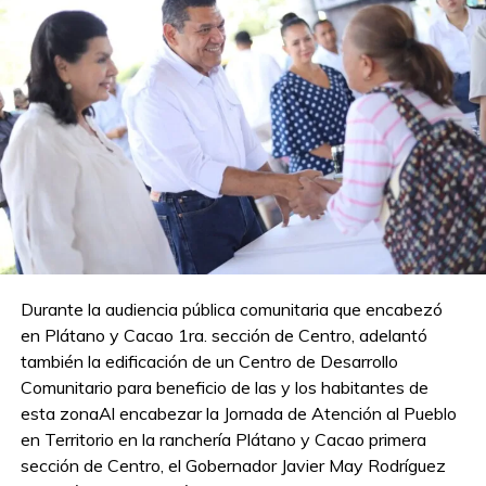
Como parte del programa, el doctor César Leal Cedillo,
profesor-investigador posdoctoral del Centro de Estudios
de Desarrollo Sustentable y Aprovechamiento de la Vida
Silvestre, presentó la exposición “Estrategias de
mitigación de interacción humano-cocodrilo en zonas
urbanas”, donde abordó medidas técnicas y comunitarias
para reducir conflictos.
Asimismo, Marco Antonio López Luna, investigador de la
División Académica de Ciencias Biológicas de la UJAT,
realizó una síntesis y comentarios sobre el tema, mientras
Durante la audiencia pública comunitaria que encabezó
que Virginia Castellanos Padilla y Daniela Hernández
en Plátano y Cacao 1ra. sección de Centro, adelantó
León, delegadas de las colonias Prados de Villahermosa y
también la edificación de un Centro de Desarrollo
Jesús García, respectivamente, compartieron propuestas
Comunitario para beneficio de las y los habitantes de
desde la perspectiva vecinal.
esta zonaAl encabezar la Jornada de Atención al Pueblo
en Territorio en la ranchería Plátano y Cacao primera
En este inicio de los diálogos también estuvo presente la
sección de Centro, el Gobernador Javier May Rodríguez
cuarta regidora y presidenta de la Comisión Edilicia de