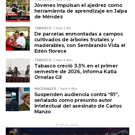
otros.
Jóvenes impulsan el ajedrez como
herramienta de aprendizaje en Jalpa
de Méndez
nuevos consultorios
TABASCO
hace 1 día
De parcelas enmontadas a campos
Compartir en:
cultivados de árboles frutales y
maderables, con Sembrando Vida el
Edén florece
TABASCO
hace 4 días
Tabasco creció 3.3% en el primer
semestre de 2026, informa Katia
Ornelas Gil
NACIONALES
hace 4 días
Suspenden audiencia contra “R1”,
señalado como presunto autor
intelectual del asesinato de Carlos
Manzo
PUBLICIDAD