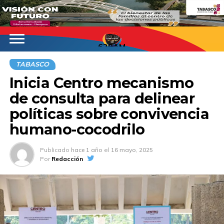
620AM
TABASCO
Inicia Centro mecanismo
de consulta para delinear
políticas sobre convivencia
humano-cocodrilo
Publicado
hace 1 año
el
16 mayo, 2025
Por
Redacción