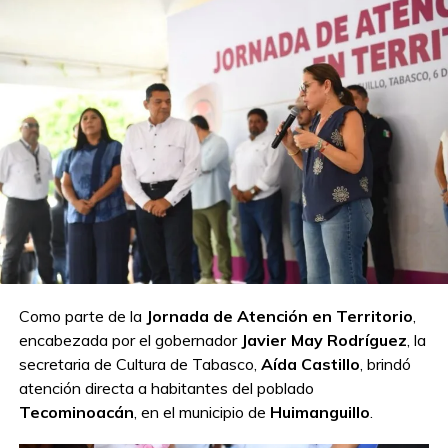
Reitera Cultura invitación a participar en
concursos tradicionales, en el marco de la
Feria Tabasco 2025
Como parte de la
Jornada de Atención en Territorio
,
encabezada por el gobernador
Javier May Rodríguez
, la
secretaria de Cultura de Tabasco,
Aída Castillo
, brindó
atención directa a habitantes del poblado
Tecominoacán
, en el municipio de
Huimanguillo
.