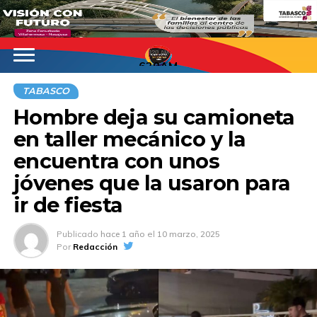
620AM
TABASCO
Hombre deja su camioneta
en taller mecánico y la
encuentra con unos
jóvenes que la usaron para
ir de fiesta
Publicado
hace 1 año
el
10 marzo, 2025
Por
Redacción