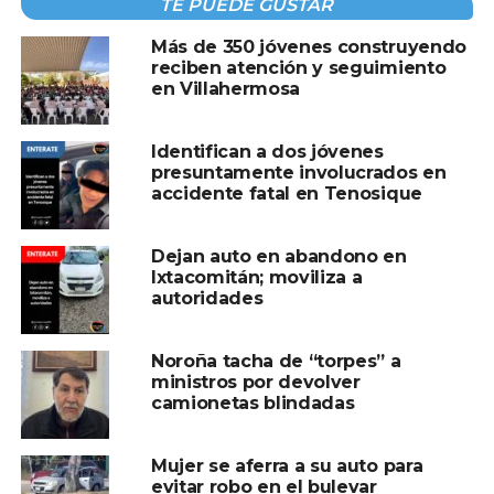
TE PUEDE GUSTAR
obstante, internautas exigieron que la reparación fuera
Más de 350 jóvenes construyendo
gratuita para Antonio, como mínimo, tras haber
reciben atención y seguimiento
encontrado su camioneta en plena calle.
en Villahermosa
Identifican a dos jóvenes
presuntamente involucrados en
accidente fatal en Tenosique
Dejan auto en abandono en
Ixtacomitán; moviliza a
autoridades
Noroña tacha de “torpes” a
ministros por devolver
camionetas blindadas
Mujer se aferra a su auto para
evitar robo en el bulevar