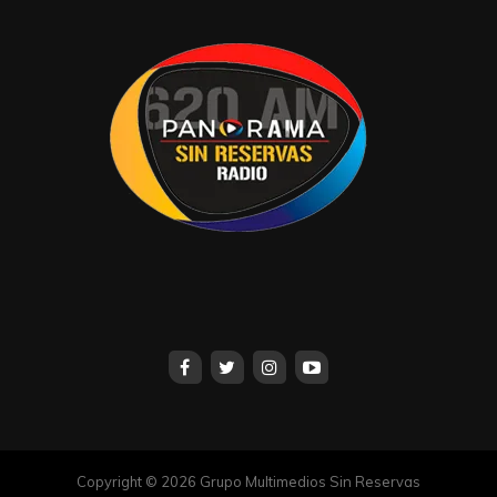
diferentes municipios del Estado en las siguientes
jornadas de mastografía gratuita, que se realizarán
próximamente en los municipios de Comalcalco,
Cunduacán, Jalapa y Emiliano Zapata, con el propósito de
continuar acercando los servicios de prevención y
diagnóstico oportuno a las mujeres de todo el estado.
Ante esta situación, se invita a las mujeres tabasqueñas
a fortalecer el cuidado de su salud mamaria. A partir de
los 20 años, se recomienda realizar mensualmente la
autoexploración mamaria, preferentemente del séptimo al
décimo día después de haber iniciado la menstruación.
A partir de los 25 años, se recomienda realizar una
exploración clínica mamaria de manera anual, por
personal de salud capacitado; y a partir de los 40 años,
realizarse la mastografía de manera anual, de acuerdo
con las recomendaciones establecidas.
Copyright © 2026 Grupo Multimedios Sin Reservas