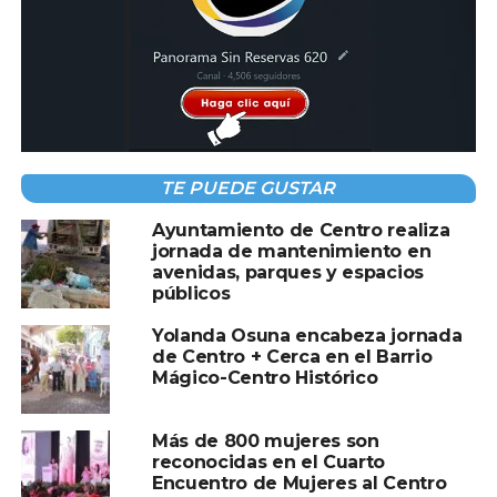
atención medica permanente
NO TE PIERDAS
Reprograman evento “600 Días de Gobierno”
en Comalcalco por condiciones
climatológicas
TE PUEDE GUSTAR
Ayuntamiento de Centro realiza
jornada de mantenimiento en
avenidas, parques y espacios
públicos
Yolanda Osuna encabeza jornada
de Centro + Cerca en el Barrio
Mágico-Centro Histórico
Más de 800 mujeres son
reconocidas en el Cuarto
Encuentro de Mujeres al Centro