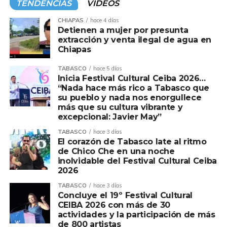
TENDENCIAS
VIDEOS
Mama.
CHIAPAS
hace 4 días
La dependencia estatal informó que esta estrategia
Detienen a mujer por presunta
busca no solo fortalecer la detección oportuna de este
extracción y venta ilegal de agua en
Chiapas
padecimiento a través de la mastografía, sino además
referenciar de forma inmediata a las pacientes que
TABASCO
hace 5 días
resulten positivas hacia los servicios médicos
Inicia Festival Cultural Ceiba 2026…
“Nada hace más rico a Tabasco que
especializados para que inicien el protocolo de atención
su pueblo y nada nos enorgullece
oncológica, logrando con ello disminuir la mortalidad por
más que su cultura vibrante y
esta causa.
excepcional: Javier May”
TABASCO
hace 3 días
Para ello, por indicaciones del gobernador del Estado,
El corazón de Tabasco late al ritmo
Javier May Rodríguez, y el secretario de Salud, Alejandro
de Chico Che en una noche
Calderón Alipi, el acceso a todos los servicios debe ser
inolvidable del Festival Cultural Ceiba
2026
desde el territorio, a través de la puesta en marcha de la
Unidad Móvil de Mastografía que visita las villas,
TABASCO
hace 3 días
Concluye el 19º Festival Cultural
poblados, rancherías, ejidos e incluso las comunidades
CEIBA 2026 con más de 30
ribereñas a través de las Caravanas Terrestres y
actividades y la participación de más
Acuáticas, las Jornadas de Atención al Pueblo, así como
de 800 artistas