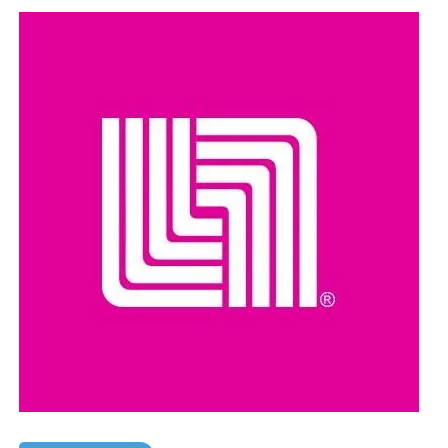
Con el objetivo de garantizar el acceso a los servicios
especializados de salud para la mujer tabasqueña que
vive en las comunidades más apartadas del Estado, la
Secretaría de Salud ha realizado casi 6 mil mastografías
gratuitas a mujeres de 40 a 69 años, como parte de la
Campaña de Detección Oportuna contra el Cáncer de