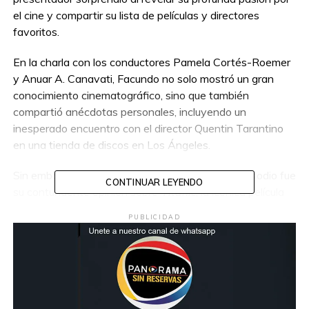
el cine y compartir su lista de películas y directores
favoritos.
En la charla con los conductores Pamela Cortés-Roemer
y Anuar A. Canavati, Facundo no solo mostró un gran
conocimiento cinematográfico, sino que también
compartió anécdotas personales, incluyendo un
inesperado encuentro con el director Quentin Tarantino
en una tienda de discos en Los Ángeles.
Sin embargo, lo que más llamó la atención del episodio fue
CONTINUAR LEYENDO
su contundente opinión sobre
Titanic
, la icónica película
de James Cameron. Al ser cuestionado sobre qué filme
PUBLICIDAD
considera el más sobrevalorado de la historia, Facundo no
dudó en señalar la épica cinta protagonizada por
Leonardo DiCaprio y Kate Winslet. Aunque
Titanic
rompió récords de taquilla y se convirtió en un referente
del cine, el conductor argumentó que su impacto ha sido
exagerado y que representa muchos de los problemas