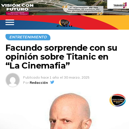
620AM
ENTRETENIMIENTO
Facundo sorprende con su
opinión sobre Titanic en
“La Cinemafia”
Publicado
hace 1 año
el
30 marzo, 2025
Por
Redacción