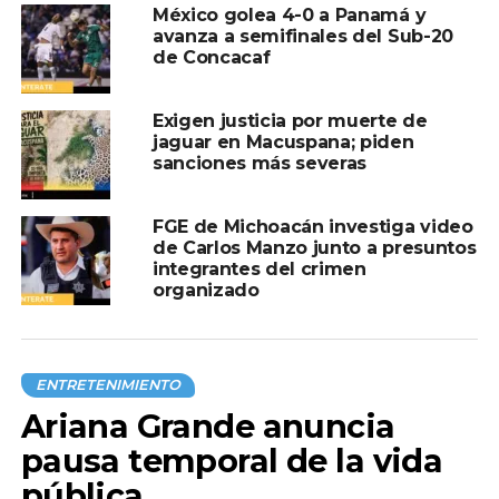
de look: luce cabello lacio y largo
México golea 4-0 a Panamá y
avanza a semifinales del Sub-20
NO TE PIERDAS
de Concacaf
Ángel del Villar, de Del Records, es declarado
culpable tras caso Gerardo Ortiz
Exigen justicia por muerte de
jaguar en Macuspana; piden
sanciones más severas
FGE de Michoacán investiga video
de Carlos Manzo junto a presuntos
integrantes del crimen
organizado
ENTRETENIMIENTO
Ariana Grande anuncia
pausa temporal de la vida
pública