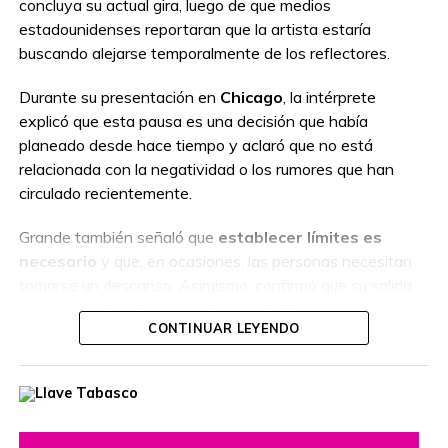
concluya su actual gira, luego de que medios
estadounidenses reportaran que la artista estaría
buscando alejarse temporalmente de los reflectores.
Durante su presentación en
Chicago
, la intérprete
explicó que esta pausa es una decisión que había
planeado desde hace tiempo y aclaró que no está
relacionada con la negatividad o los rumores que han
circulado recientemente.
Grande también señaló que
establecer límites es
necesario
y que, en ocasiones, las personas necesitan
tomarse un descanso. Asimismo, confirmó que su salida
del musical
Sunday in the Park with George
también
CONTINUAR LEYENDO
había sido prevista con anticipación.
Finalmente, agradeció el respaldo de sus seguidores y
confirmó que continuará con su gira hasta el final. Su
último concierto está programado para el próximo 1