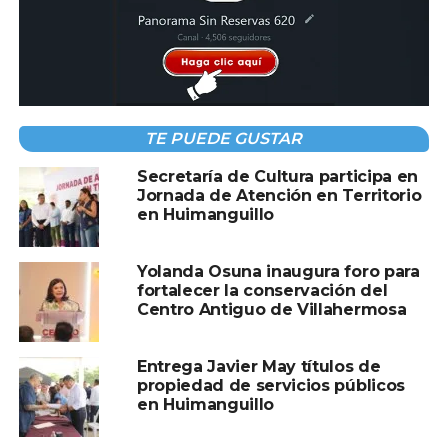
que él ve en la industria cinematográfica.
Su declaración ha generado un intenso debate entre
cinéfilos y seguidores del programa. ¿Coincides con
Facundo o crees que
Titanic
merece su lugar en la
historia del cine?
TE PUEDE GUSTAR
Secretaría de Cultura participa en
Jornada de Atención en Territorio
en Huimanguillo
Compartir en:
Yolanda Osuna inaugura foro para
fortalecer la conservación del
Centro Antiguo de Villahermosa
Entrega Javier May títulos de
TEMAS RELACIONADOS:
PORTADA
propiedad de servicios públicos
en Huimanguillo
A CONTINUACIÓN
Ángela Aguilar sorprende con nuevo cambio