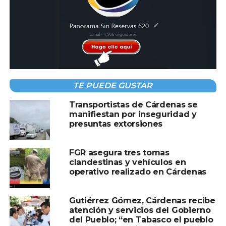
TEMAS RELACIONADOS:
CARDENAS
EXPLOSION GASERA
HERIDOS
PORTADA
A CONTINUACIÓN
¡TARDES MUSICALES EN EL QUIOSCO!
TE PUEDE GUSTAR
NO TE PIERDAS
Operativo de Fumigación y Eliminación de
Transportistas de Cárdenas se
Criaderos en Comalcalco
manifiestan por inseguridad y
presuntas extorsiones
FGR asegura tres tomas
clandestinas y vehículos en
operativo realizado en Cárdenas
Gutiérrez Gómez, Cárdenas recibe
atención y servicios del Gobierno
del Pueblo; “en Tabasco el pueblo