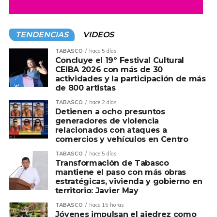
para generar beneficios reales en favor de las
comunidades y fortalecer el desarrollo del municipio.
TENDENCIAS
VIDEOS
Ante el gerente de Responsabilidad Social de Pemex,
César Raúl Ojeda Zubiera, el alcalde reconoció que esta
TABASCO
hace 5 días
Concluye el 19º Festival Cultural
iniciativa contribuye al fortalecimiento de las
CEIBA 2026 con más de 30
comunidades de influencia petrolera mediante acciones
actividades y la participación de más
orientadas al bienestar social, el desarrollo comunitario
de 800 artistas
sustentable y el cuidado del medio ambiente,
TABASCO
hace 2 días
consolidando una visión de progreso con sentido humano.
Detienen a ocho presuntos
generadores de violencia
relacionados con ataques a
Asimismo, afirmó que la política de Pemex entiende que
comercios y vehículos en Centro
el desarrollo no solo se mide por la actividad productiva,
sino también por el bienestar de las personas y de las
TABASCO
hace 5 días
Transformación de Tabasco
comunidades que, durante décadas, han contribuido al
mantiene el paso con más obras
crecimiento de la industria energética de nuestro país.
estratégicas, vivienda y gobierno en
territorio: Javier May
Ovidio Peralta destacó que el compromiso de Pemex se
TABASCO
hace 15 horas
refleja en acciones concretas que generan bienestar y
Jóvenes impulsan el ajedrez como