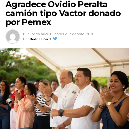
Agradece Ovidio Peralta
camión tipo Vactor donado
por Pemex
Publicado
hace 13 horas
el
7 agosto, 2026
Por
Redacción 3