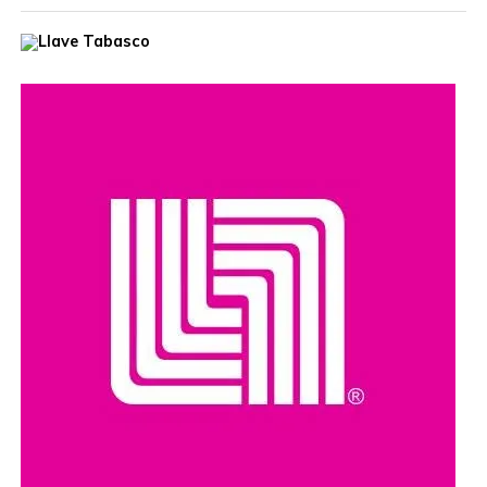
Ante autoridades de la empresa productiva, el presidente
destacó que esa unidad, equipada con tanque de lodo
con capacidad de 11.5 metros cúbicos, fortalecerá la
capacidad operativa del municipio y permitirá brindar una
mejor atención a las necesidades de la población,
elevando la calidad de los servicios públicos.
Tras recibir el Vactor, Ovidio Peralta afirmó que el
compromiso de su gobierno es convertir este apoyo en
mejores servicios, mayores oportunidades y más
bienestar para las y los comalcalquenses, al seguir
trabajando con honestidad y vocación de servicio,
poniendo siempre en el centro el bienestar del pueblo.
Subrayó que este camión fue donado a través del
Programa de Apoyo a la Comunidad y Medio Ambiente
(PACMA) de Pemex, institución con la que el
Ayuntamiento mantiene una coordinación permanente