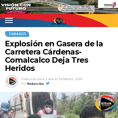
620AM
TABASCO
Explosión en Gasera de la
Carretera Cárdenas-
Comalcalco Deja Tres
Heridos
Publicado
hace 1 año
el
16 febrero, 2025
Por
Redacción