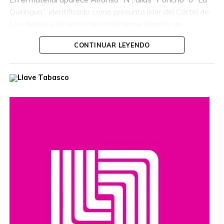
Quiringua”, identificado como presunto líder del Cártel de
Los Reyes y detenido recientemente durante un
operativo interinstitucional encabezado por la Secretaría
CONTINUAR LEYENDO
de la Defensa Nacional.
El hombre era buscado por autoridades de Estados
Unidos, que habían ofrecido una recompensa de hasta
cinco millones de dólares por información que llevara a su
captura. Además, se le relaciona con presuntos delitos
como robo de vehículos, privación ilegal de la libertad,
extorsión y narcotráfico.
Compartir en: