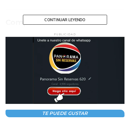
CONTINUAR LEYENDO
Compartir en:
PUBLICIDAD
TEMAS RELACIONADOS:
PRESIDENT DE MEXICALI
REVOCSAN VIDS
A CONTINUACIÓN
Explosión por acumulación de gas deja
cuatro heridos en Benito Juárez
NO TE PIERDAS
Detienen en Cancún a “Lord Pádel” por
TE PUEDE GUSTAR
presunto intento de homicidio en Edomex