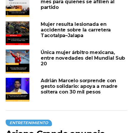
mes para quienes se afilien al
Baldwin a enfrentar hasta 18 meses de prisión, si se
partido
demuestra su culpabilidad.
Mujer resulta lesionada en
accidente sobre la carretera
Compartir en:
Tacotalpa–Jalapa
Única mujer árbitro mexicana,
entre novedades del Mundial Sub
20
Adrián Marcelo sorprende con
TEMAS RELACIONADOS:
ALEC BALDWIN
CAFETERÍA
gesto solidario: apoya a madre
CELULAR
CONFRONTACIÓN
GOLPEÓ
MUJER
soltera con 30 mil pesos
PORTADA
A CONTINUACIÓN
Andrea Bocelli celebrará aniversario con
Christian Nodal, como único representante
latino
ENTRETENIMIENTO
NO TE PIERDAS