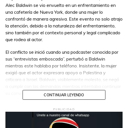
Alec Baldwin se vio envuelto en un enfrentamiento en
una cafetería de Nueva York, donde una mujer lo
confrontó de manera agresiva. Este evento no solo atrajo
la atención, debido a la naturaleza del enfrentamiento,
sino también por el contexto personal y legal complicado
que rodea al actor.
El conflicto se inició cuando una podcaster conocida por
sus “entrevistas emboscada”, perturbó a Baldwin
mientras este hablaba por teléfono. Insistente, la mujer
exigió que el actor expresara apoyo a Palestina y
criticara a Israel. Baldwin, visiblemente molesto, se negó
a cumplir con las demandas mientras intentaba continuar
su conversación telefónica.
CONTINUAR LEYENDO
La tensión aumentó cuando la mujer mencionó el trágico
PUBLICIDAD
incidente en el set de la película ‘Rust’, donde falleció la
directora de fotografía, Halyna Hutchins, en un accidente
con un arma de fuego involucrando a Baldwin.