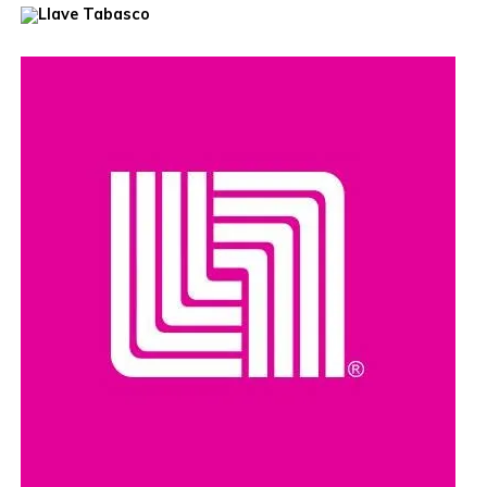
confirmó que continuará con su gira hasta el final. Su
último concierto está programado para el próximo 1
de septiembre
.
Compartir en: