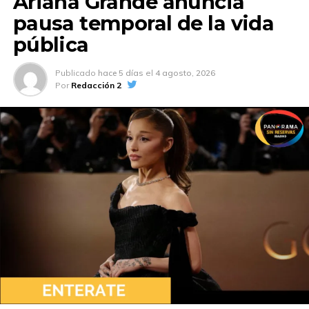
Ariana Grande anuncia
Tuit falso desata polémica entre Bellakath y
pausa temporal de la vida
Wendy Guevara
pública
Publicado
hace 5 días
el
4 agosto, 2026
Por
Redacción 2