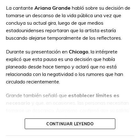
La cantante
Ariana Grande
habló sobre su decisión de
tomarse un descanso de la vida pública una vez que
concluya su actual gira, luego de que medios
estadounidenses reportaran que la artista estaría
buscando alejarse temporalmente de los reflectores.
Durante su presentación en
Chicago
, la intérprete
explicó que esta pausa es una decisión que había
planeado desde hace tiempo y aclaró que no está
relacionada con la negatividad o los rumores que han
circulado recientemente.
Grande también señaló que
establecer límites es
necesario
y que, en ocasiones, las personas necesitan
tomarse un descanso. Asimismo, confirmó que su salida
del musical
Sunday in the Park with George
también
CONTINUAR LEYENDO
había sido prevista con anticipación.
Finalmente, agradeció el respaldo de sus seguidores y