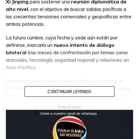
Xi Jinping
para sostener una
reunión diplomática de
alto nivel
, con el objetivo de buscar salidas pacíficas a
las crecientes tensiones comerciales y geopolíticas entre
ambas potencias.
La futura cumbre, cuya fecha y sede aún están por
definirse, marcaría un
nuevo intento de diálogo
bilateral
tras meses de confrontación por temas como
aranceles, tecnología, seguridad regional y relaciones en
Asia-Pacífico.
De concretarse, este encuentro podría representar un
giro significativo en las dinámicas entre
Estados Unidos
CONTINUAR LEYENDO
y China
, enviando un mensaje de voluntad política para
resolver diferencias por la vía diplomática.
PUBLICIDAD
Analistas internacionales
observan con atención este
posible acercamiento, que llega en un momento de alta
sensibilidad en el panorama global.