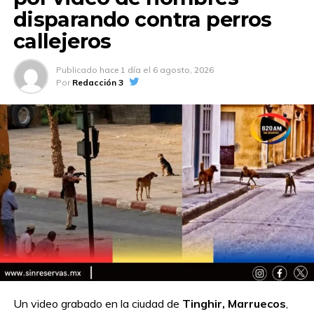
disparando contra perros
callejeros
Publicado
hace 1 día
el
6 agosto, 2026
Por
Redacción 3
Un video grabado en la ciudad de
Tinghir, Marruecos
,