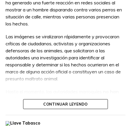
ha generado una fuerte reacción en redes sociales al
mostrar a un hombre disparando contra varios perros en
situación de calle, mientras varias personas presencian
los hechos.
Las imágenes se viralizaron rápidamente y provocaron
críticas de ciudadanos, activistas y organizaciones
defensoras de los animales, que solicitaron a las
autoridades una investigación para identificar al
responsable y determinar si los hechos ocurrieron en el
marco de alguna acción oficial o constituyen un caso de
presunto maltrato animal.
Hasta el momento, las autoridades marroquíes
no han
confirmado
si la persona que aparece en el video
CONTINUAR LEYENDO
actuaba como parte de un operativo autorizado o por
cuenta propia, por lo que las circunstancias del caso
permanecen bajo investigación.