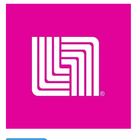
El hecho ha reavivado el debate sobre el manejo de la
población de perros callejeros en Marruecos, país que en
los últimos años ha impulsado programas de
Captura,
Esterilización, Vacunación y Retorno (TNR)
como una
alternativa para controlar la población canina sin recurrir a
sacrificios masivos.
Organizaciones y ciudadanos han pedido que las
investigaciones se realicen con transparencia y que, en
caso de confirmarse irregularidades, se determinen las
responsabilidades conforme a la legislación vigente.
Compartir en: