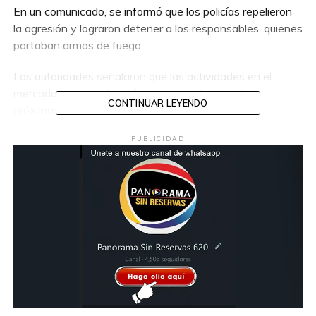
En un comunicado, se informó que los policías repelieron
la agresión y lograron detener a los responsables, quienes
portaban armas de fuego.
Las autoridades señalaron que las actividades en el
mercado se restablecerán con normalidad en las
CONTINUAR LEYENDO
próximas horas.
PUBLICIDAD
Compartir en:
TEMAS RELACIONADOS:
DETENCIÓN
MERCADO PINO SUAREZ
OPERATIVO
PORTADA
VILLAHERMOSA