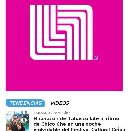
autoridades y la población, además de reafirmar el
compromiso de impulsar acciones y programas que
promuevan el acceso a la cultura y el desarrollo de las
comunidades en todo el estado.
Compartir en:
TENDENCIAS
VIDEOS
TABASCO
hace 4 días
El corazón de Tabasco late al ritmo
de Chico Che en una noche
inolvidable del Festival Cultural Ceiba