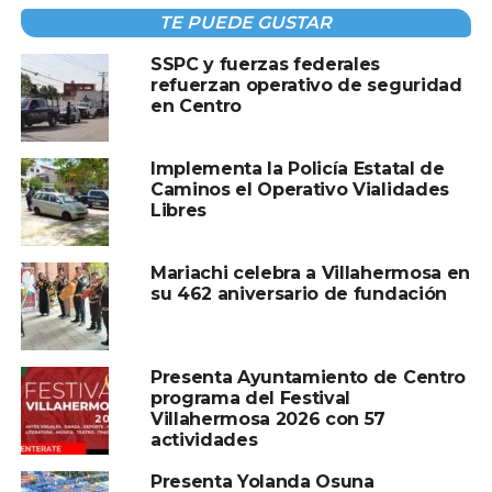
TE PUEDE GUSTAR
A CONTINUACIÓN
Operativo en el mercado José María Pino
SSPC y fuerzas federales
Suárez
refuerzan operativo de seguridad
NO TE PIERDAS
en Centro
Peralta Fócil asume el OSFE y define límites
en la auditoría a la gestión anterior
Implementa la Policía Estatal de
Caminos el Operativo Vialidades
Libres
Mariachi celebra a Villahermosa en
su 462 aniversario de fundación
Presenta Ayuntamiento de Centro
programa del Festival
Villahermosa 2026 con 57
actividades
Presenta Yolanda Osuna