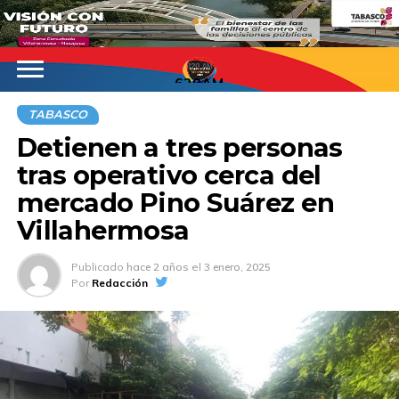
620AM
TABASCO
Detienen a tres personas
tras operativo cerca del
mercado Pino Suárez en
Villahermosa
Publicado
hace 2 años
el
3 enero, 2025
Por
Redacción