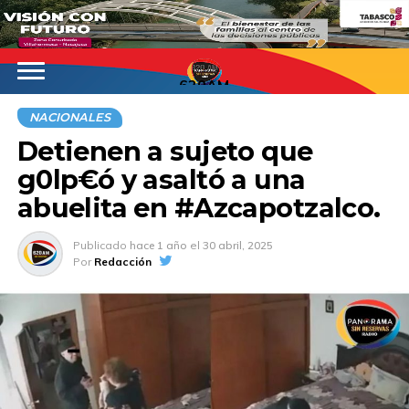
620AM
NACIONALES
Detienen a sujeto que
g0lp€ó y asaltó a una
abuelita en #Azcapotzalco.
Publicado
hace 1 año
el
30 abril, 2025
Por
Redacción