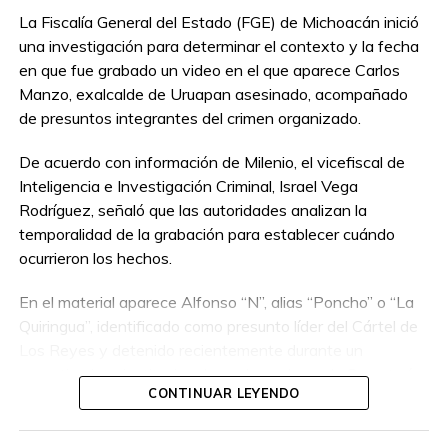
La Fiscalía General del Estado (FGE) de Michoacán inició
una investigación para determinar el contexto y la fecha
en que fue grabado un video en el que aparece Carlos
Manzo, exalcalde de Uruapan asesinado, acompañado
de presuntos integrantes del crimen organizado.
De acuerdo con información de Milenio, el vicefiscal de
Inteligencia e Investigación Criminal, Israel Vega
Rodríguez, señaló que las autoridades analizan la
temporalidad de la grabación para establecer cuándo
ocurrieron los hechos.
En el material aparece Alfonso “N”, alias “Poncho” o “La
Quiringua”, identificado como presunto líder del Cártel de
Los Reyes y detenido recientemente durante un
operativo interinstitucional encabezado por la Secretaría
CONTINUAR LEYENDO
de la Defensa Nacional.
El hombre era buscado por autoridades de Estados