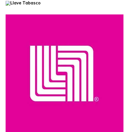
Unidos, que habían ofrecido una recompensa de hasta
cinco millones de dólares por información que llevara a su
captura. Además, se le relaciona con presuntos delitos
como robo de vehículos, privación ilegal de la libertad,
extorsión y narcotráfico.
Compartir en: