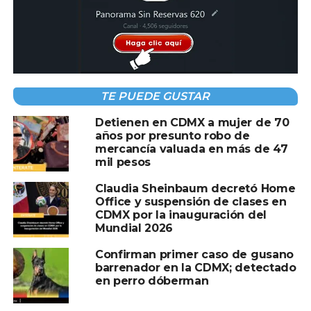
TEMAS RELACIONADOS:
ABUELITA
CDMX
A CONTINUACIÓN
Aprueba Cámara de Diputados Reforma para
TE PUEDE GUSTAR
Proteger Salario de Trabajadores que
Reciben Propinas
Detienen en CDMX a mujer de 70
años por presunto robo de
NO TE PIERDAS
mercancía valuada en más de 47
Cortes programados de luz en
mil pesos
#Coatzacoalcos por mantenimiento de la
CFE.
Claudia Sheinbaum decretó Home
Office y suspensión de clases en
CDMX por la inauguración del
Mundial 2026
Confirman primer caso de gusano
barrenador en la CDMX; detectado
en perro dóberman