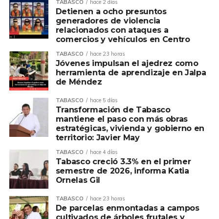
TABASCO
hace 2 días
Detienen a ocho presuntos
generadores de violencia
relacionados con ataques a
comercios y vehículos en Centro
TABASCO
hace 23 horas
Jóvenes impulsan el ajedrez como
herramienta de aprendizaje en Jalpa
de Méndez
TABASCO
hace 5 días
Transformación de Tabasco
mantiene el paso con más obras
estratégicas, vivienda y gobierno en
territorio: Javier May
TABASCO
hace 4 días
Tabasco creció 3.3% en el primer
semestre de 2026, informa Katia
Ornelas Gil
TABASCO
hace 23 horas
De parcelas enmontadas a campos
cultivados de árboles frutales y