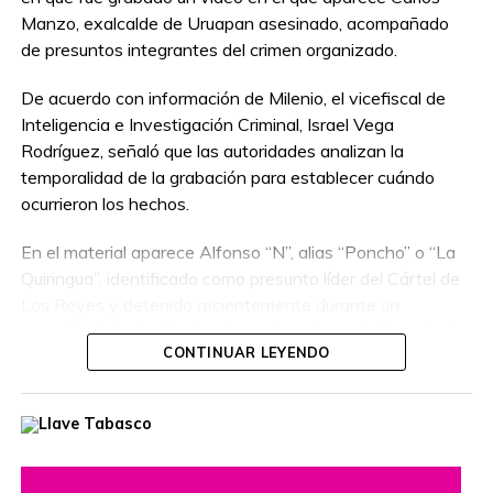
Manzo, exalcalde de Uruapan asesinado, acompañado
de presuntos integrantes del crimen organizado.
De acuerdo con información de Milenio, el vicefiscal de
Inteligencia e Investigación Criminal, Israel Vega
Rodríguez, señaló que las autoridades analizan la
temporalidad de la grabación para establecer cuándo
ocurrieron los hechos.
En el material aparece Alfonso “N”, alias “Poncho” o “La
Quiringua”, identificado como presunto líder del Cártel de
Los Reyes y detenido recientemente durante un
operativo interinstitucional encabezado por la Secretaría
CONTINUAR LEYENDO
de la Defensa Nacional.
El hombre era buscado por autoridades de Estados
Unidos, que habían ofrecido una recompensa de hasta
cinco millones de dólares por información que llevara a su
captura. Además, se le relaciona con presuntos delitos