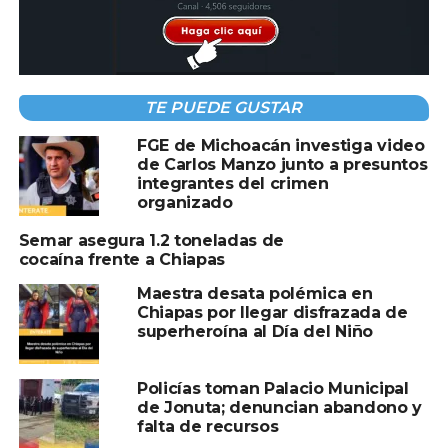
A CONTINUACIÓN
Abaten en Manzanillo a presunto jefe de
plaza del Cártel de Sinaloa
NO TE PIERDAS
TE PUEDE GUSTAR
El presidente de Colombia, Gustavo Petro,
acudió a Palacio Nacional, donde fue recibido
FGE de Michoacán investiga video
por Claudia Sheinbaum
de Carlos Manzo junto a presuntos
integrantes del crimen
organizado
Semar asegura 1.2 toneladas de
cocaína frente a Chiapas
Maestra desata polémica en
Chiapas por llegar disfrazada de
superheroína al Día del Niño
Policías toman Palacio Municipal
de Jonuta; denuncian abandono y
falta de recursos