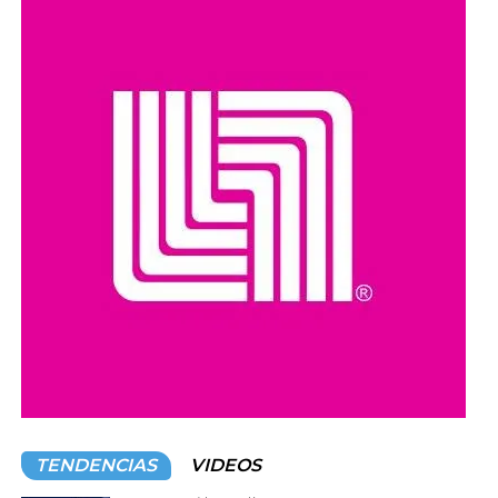
como robo de vehículos, privación ilegal de la libertad,
extorsión y narcotráfico.
Compartir en:
TENDENCIAS
VIDEOS