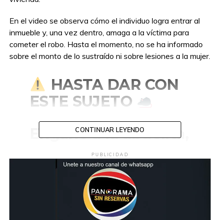
En el video se observa cómo el individuo logra entrar al
inmueble y, una vez dentro, amaga a la víctima para
cometer el robo. Hasta el momento, no se ha informado
sobre el monto de lo sustraído ni sobre lesiones a la mujer.
HASTA DAR CON
ESTE SUJETO
Engañó a la abuelita,
CONTINUAR LEYENDO
y así este miserable
PUBLICIDAD
sometió y robó a la
mujer 77 años en su
casa, donde además
estaba con su hijo