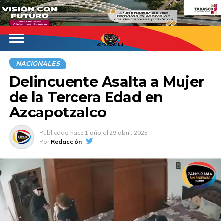
620AM
NACIONALES
Delincuente Asalta a Mujer
de la Tercera Edad en
Azcapotzalco
Publicado
hace 1 año
el
29 abril, 2025
Por
Redacción