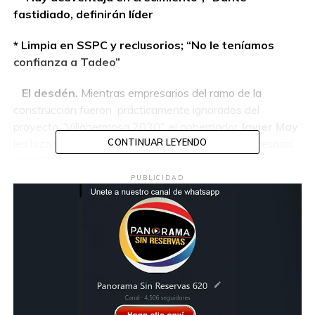
fastidiado, definirán líder
* Limpia en SSPC y reclusorios; “No le teníamos
confianza a Tadeo”
El desdén.
Mientras empresarios del ramo de la
construcción fueron prácticamente ignorados del
proyecto “Villahermosa 2030”, el gobernador
Javier May
les hizo vacío a los del Consejo Coordinador Empresarial
CONTINUAR LEYENDO
(CCET).
PUBLICIDAD
“Entendimos el mensaje”,
me dijo un integrante del
CCET, quien pidió el anonimato. “Aquí no se trata de
enfrentarnos, sobre todo, cuando el empresariado es el
que genera empleos. El punto es ir de la mano por el bien
de Tabasco”.
En una platica de banqueta, el empresario lamentó las
circunstancias de los contratistas de la ex poderosa