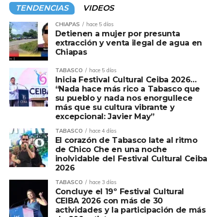
mediante la Mesa de coordinación política de
TENDENCIAS
VIDEOS
cada municipio. Ayer le tocó, parte del Centro,
antes fue Teapa y Tacotalpa, queda pendiente
CHIAPAS
hace 5 días
Detienen a mujer por presunta
Jalapa. De acuerdo a fuentes de Morena,
“Andy”
extracción y venta ilegal de agua en
pues para una buena parte de la militancia
Chiapas
resulta poco conocido, no obstante de ser hijo del
expresidente,
Andrés Manuel López.
La
TABASCO
hace 5 días
Inicia Festival Cultural Ceiba 2026…
estrategia consiste montarse de los aspirantes a
“Nada hace más rico a Tabasco que
las alcaldías.
su pueblo y nada nos enorgullece
más que su cultura vibrante y
Y en medio todo el arropamiento al junior de la
excepcional: Javier May”
4T, la disputa por las candidaturas, se intensifica;
TABASCO
hace 4 días
el caso más visible es el Centro, donde la
El corazón de Tabasco late al ritmo
confrontación entre el líder del Congreso local,
de Chico Che en una noche
Jorge Bracamontes
y el ex titular de Sotop,
inolvidable del Festival Cultural Ceiba
Daniel Casasús
ya es abierta. El gran elector,
2026
será nada menos el inquilino de Palacio de
TABASCO
hace 3 días
Gobierno bajo la influencia de
“Andy” López,
Concluye el 19º Festival Cultural
CEIBA 2026 con más de 30
según la percepción de la oposición. Además, la
actividades y la participación de más
presión del Centro del país a Palacio de Gobierno