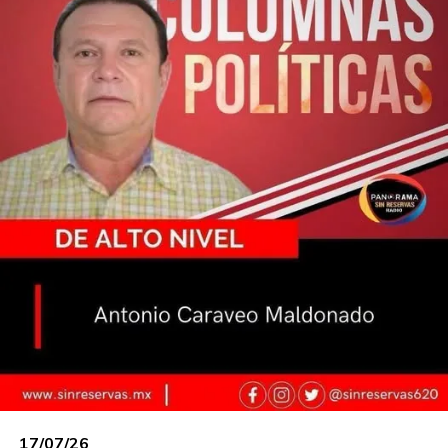
dirección de ese Penal. ¿Van a llegar a fondo del
asunto en cuanto a las complicidades e
irregularidades de funcionarios?
Hacia el exterior en la SSPC, no es una
bienvenida al nuevo Secretario de Seguridad, los
cuerpos desmembrados y cartulinas en distintos
puntos del estado, es un mensaje de un grupo
presos desde el interior del Creset en contra de
los funcionarios del penal y de la FGE; aunque si
es evidente, de estar vigente los
enfrentamientos entre los grupos rivales con las
ejecuciones en el día a día.
En esa subida del cruce de información entre los
integrantes de la mesa de Seguridad en
Tabasco, fuentes, tanto de la Guardia Nacional
como de la 30 Zona Militar, por separado me
confirmaron: “no le teníamos confianza al ex
responsable de la SSPC,
Serafín Tadeo
17/07/26