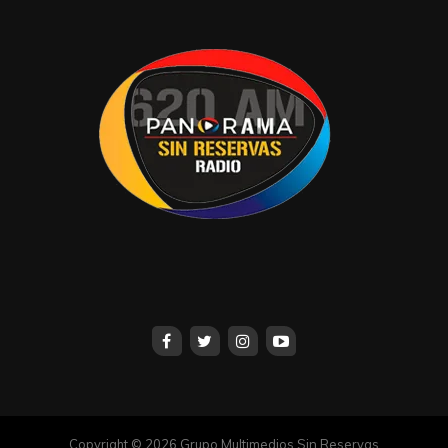
muy complicado atraer a gente de los
alrededores de Tabasco 2000 al Centro. Y de
acuerdo a los afectados, no ven atractivo para
instalarse en la zona.
No deje escuchar el próximo lunes, el programa A
Fondo, conducido por
“Chuy”
Sibilla
en la XEVT
en el cuadrante del 94.1 de FM.
Haremos una pausa por vacaciones. Nos
estaremos leyendo próximamente.
X:AntonioCaraveo4
caraveo20162016@outlook.com
Compartir en:
Copyright © 2026 Grupo Multimedios Sin Reservas