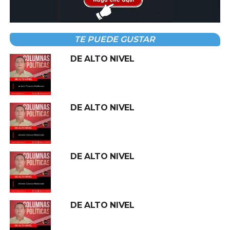
CMIC de no hacerle copartícipe del proyecto
“Villahermosa 2030”, al igual respaldo la postura del líder
de
Carlos Villegas Adriano.
TE PUEDE GUSTAR
Los integrantes del ramo de la construcción, se han
DE ALTO NIVEL
quejado de quedar olímpicamente fuera de las obras,
tanto del estado, como de la mayoría de los municipios,
gobernados por Morena.
DE ALTO NIVEL
Un constructor, comentó: “las obras se concentra en un
grupo cercano al Palacio de Gobierno. Por lo pronto,
terminó una obra privada y bajo la cortina. Voy liquidar a
17 trabajadores, aparte el equipo que tengo parado”.
DE ALTO NIVEL
DE BAJADA
El discurso oficial podrá decir de estar impulsando
DE ALTO NIVEL
la transformación en Tabasco. La realidad es
otra. “No se ve un futuro mejor, y si el país no