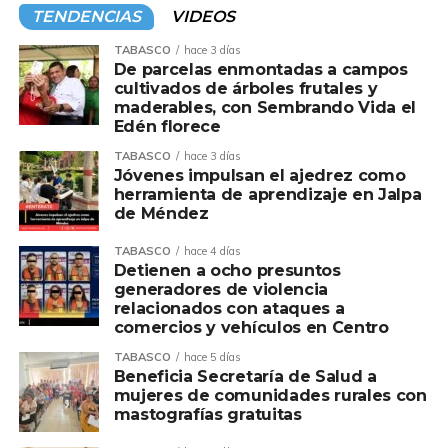
mediante la Mesa de coordinación política de
TENDENCIAS
VIDEOS
cada municipio. Ayer le tocó, parte del Centro,
antes fue Teapa y Tacotalpa, queda pendiente
TABASCO
hace 3 días
De parcelas enmontadas a campos
Jalapa. De acuerdo a fuentes de Morena,
“Andy”
cultivados de árboles frutales y
pues para una buena parte de la militancia
maderables, con Sembrando Vida el
resulta poco conocido, no obstante de ser hijo del
Edén florece
expresidente,
Andrés Manuel López.
La
TABASCO
hace 3 días
estrategia consiste montarse de los aspirantes a
Jóvenes impulsan el ajedrez como
las alcaldías.
herramienta de aprendizaje en Jalpa
de Méndez
Y en medio todo el arropamiento al junior de la
4T, la disputa por las candidaturas, se intensifica;
TABASCO
hace 4 días
Detienen a ocho presuntos
el caso más visible es el Centro, donde la
generadores de violencia
confrontación entre el líder del Congreso local,
relacionados con ataques a
Jorge Bracamontes
y el ex titular de Sotop,
comercios y vehículos en Centro
Daniel Casasús
ya es abierta. El gran elector,
TABASCO
hace 5 días
será nada menos el inquilino de Palacio de
Beneficia Secretaría de Salud a
Gobierno bajo la influencia de
“Andy” López,
mujeres de comunidades rurales con
mastografías gratuitas
según la percepción de la oposición. Además, la
presión del Centro del país a Palacio de Gobierno