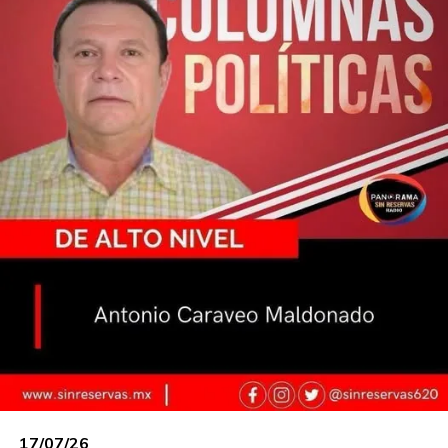
En la campaña del 2024, el ex gobernador
Manuel Andrade,
entre palabras mas, hice una
resumió en forma demoledora: “ahora resulta que
el electorado tiene hacerle reverencia al
candidato”. La crítica se derivó, cuando las
cámaras empresariales -incluyendo a la Logia-
solicitaban audiencia al entonces candidato
Javier May.
No hubo compromiso, pues fueron a
entregarse.
Ahora si, aseguran en Movimiento Ciudadano de
desamarrar el nudo para elegir al nuevo
Coordinador estatal a cargo del diputado
Pedro
Palomeque.
Juran y perjuran, habrá humo blanco
el 5 de junio próximo.
La la supuesta democracia al interior de morena
vuelve a quedar exhibida. Se duda de las
encuestas, al estar aprobada los nombres de
17/07/26