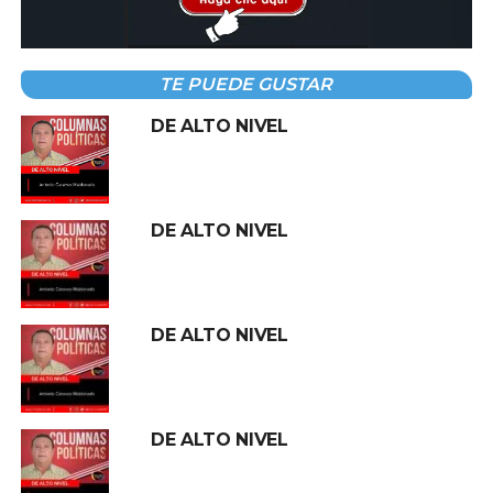
Sin embargo, especialista, consultados, consideran de
tratarse de una ilusión política a una estrategia de
viabilidad inmediata.
TE PUEDE GUSTAR
En medio de todo eso, vuelven a golpear los números
DE ALTO NIVEL
de la encuestadora Consulta Mitofski de
Roy Campos.
El mandatario tabasqueño aparece nuevamente en el
sótano de la aprobación nacional, en el lugar 30 entre los
gobernadores reprobados.
DE ALTO NIVEL
La encuesta exhibe otra realidad incómoda. En Tabasco,
la presidenta
Claudia Sheinbaum
tiene una aceptación
muy superior que al de Comalcalco.
DE ALTO NIVEL
¿Mota-Engil confiable?
La empresa
Mota-Engil
responsable de la
DE ALTO NIVEL
modernización de Paseo Tabasco, de la obra del puente
en el río Carrizal y del Centro de Convenciones, dentro