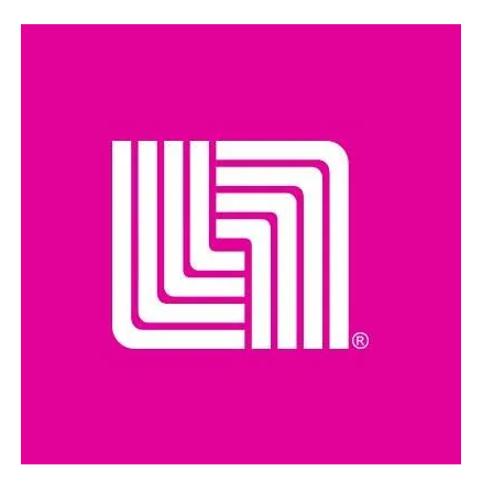
descontado, aunque no a todos, precisaron los afectados.
DE ALTO NIVEL
En la entrega de ayer, adelantamos del recorte al sueldo
a más de mil 800 uniformados. Se desconoce quién dio la
orden de rasúrales el sobre.
La inconformidad obligó al gobierno a reaccionar. Desde
el martes pasado, los mandos les dieron la orden de
hacer una relación de los afectados para devolverlo el
dinero retenido. Paralelamente, desde el gobierno,
trataron de desvirtuar la información como Fake news,
cuando los hechos terminaron por confirmar, ladenuncia.
Lamentablemente, la corrección fue parcial: hay policías
sin recuperar el monto recortado.
DE BAJADA
Andrés Manuel
“Andy” López
se anda oreando
con los actores políticos del VI Distrito electoral,