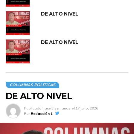
del proyecto “Villahermosa 20024-2030”, acumula,
señalamientos, delicados.
DE ALTO NIVEL
Cámaras empresariales la acusaron de incumplir pagos
a subcontratistas y proveedores locales de otras
entidades.
DE ALTO NIVEL
Tampoco es menor la irregularidades halladas por la
Auditoría Superior de la Federación
(ASF), sobre
pagos
“en exceso” e injustificados en proyectos en los que
participa. Todo una fichita, y así la contrataron, pues hizo
trabajos en el tren Maya, cuando presidió la Fonatur
May.
COLUMNAS POLÍTICAS
Los datos expuestos deben ser tomados como una
DE ALTO NIVEL
alerta, para las empresas tabasqueñas, a menos si están
ligadas con la actual administración no deben
Publicado
hace 3 semanas
el
17 julio, 2026
preocuparse: su pago está garantizado.
Por
Redacción 1
DE BAJADA