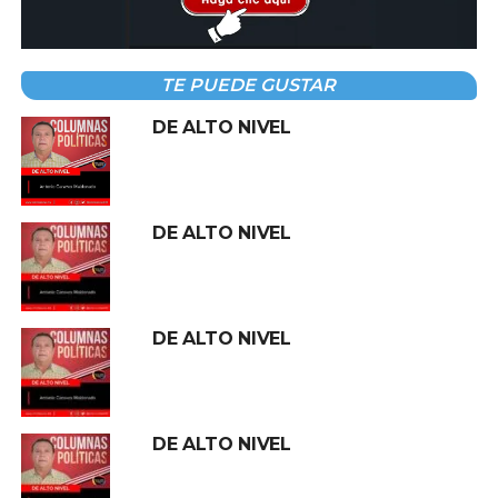
impulsando para llegar al Congreso local por la vía
plurinominal.
TE PUEDE GUSTAR
En esa ruta a la alcaldía de Centro en el 2027, de
confirmarse el movimiento de
Bracamontes,
el
DE ALTO NIVEL
escenario, sería el duelo electoral con
Evaristo
Hernández
del Verde Ecologista; y esperando a sus
competidores de Movimiento Ciudadano y del PRD, y si
esperando si alcanzan acuerdos entre PRD-Verde o MC-
DE ALTO NIVEL
PRD.
Se puede adelantar, la batalla sería entre el de Morena y
el del Verde. ¡Hay tiro!
DE ALTO NIVEL
DE BAJADA
El gobernador
Javier May
aclaró sobre la venta
DE ALTO NIVEL
de los bienes inmuebles del gobierno del estado,
serán destinados a la obra pública. Sin embargo,