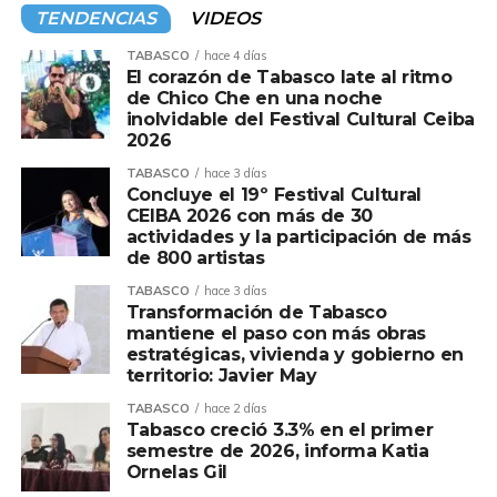
mediante la Mesa de coordinación política de
TENDENCIAS
VIDEOS
cada municipio. Ayer le tocó, parte del Centro,
antes fue Teapa y Tacotalpa, queda pendiente
TABASCO
hace 4 días
El corazón de Tabasco late al ritmo
Jalapa. De acuerdo a fuentes de Morena,
“Andy”
de Chico Che en una noche
pues para una buena parte de la militancia
inolvidable del Festival Cultural Ceiba
resulta poco conocido, no obstante de ser hijo del
2026
expresidente,
Andrés Manuel López.
La
TABASCO
hace 3 días
estrategia consiste montarse de los aspirantes a
Concluye el 19º Festival Cultural
las alcaldías.
CEIBA 2026 con más de 30
actividades y la participación de más
Y en medio todo el arropamiento al junior de la
de 800 artistas
4T, la disputa por las candidaturas, se intensifica;
TABASCO
hace 3 días
el caso más visible es el Centro, donde la
Transformación de Tabasco
confrontación entre el líder del Congreso local,
mantiene el paso con más obras
estratégicas, vivienda y gobierno en
Jorge Bracamontes
y el ex titular de Sotop,
territorio: Javier May
Daniel Casasús
ya es abierta. El gran elector,
será nada menos el inquilino de Palacio de
TABASCO
hace 2 días
Tabasco creció 3.3% en el primer
Gobierno bajo la influencia de
“Andy” López,
semestre de 2026, informa Katia
según la percepción de la oposición. Además, la
Ornelas Gil
presión del Centro del país a Palacio de Gobierno