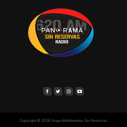
muy complicado atraer a gente de los
alrededores de Tabasco 2000 al Centro. Y de
acuerdo a los afectados, no ven atractivo para
instalarse en la zona.
No deje escuchar el próximo lunes, el programa A
Fondo, conducido por
“Chuy”
Sibilla
en la XEVT
en el cuadrante del 94.1 de FM.
Haremos una pausa por vacaciones. Nos
estaremos leyendo próximamente.
X:AntonioCaraveo4
caraveo20162016@outlook.com
Compartir en:
Copyright © 2026 Grupo Multimedios Sin Reservas