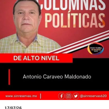
IMSS Bienestar,
Javier May
impuso sus
condiciones al director general del organismo,
Alejandro Svarch.
El funcionario federal frenó
la llegada de
Ernesto Ortiz Catalá,
propuesta
del de Comalcalco. Al final quedó el doctor
Pablo
Manuel Caso Torres
, quien estuviera
encargado de la institución.
Se sentaron las bases para traer inversiones a la
capital del Estado y fue trazada de manera
detallada. La edil
Yolanda Osuna
planteó los
puntos: atraer la inversión correcta, la que genera
empleo dignos y fortalece las cadenas locales.
Arropada por la clase empresarial, presentó la
plataforma InvesCentro, una herramienta
facilitadora de trámites. Puesta la mesa, es el
turno de los empresarios. Pese a todo, puede
darse la oportunidad de hacer la inversión
correcta.
17/07/26