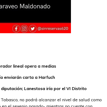
erador lineal opera a medias
ía enviarán carta a Harfuch
putación; Lanestosa iría por el VI Distrito
 Tabasco, no podrá alcanzar el nivel de salud como
 en el sexenio pasado- mientras no cuente con