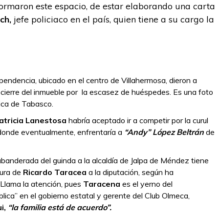
ormaron este espacio, de estar elaborando una carta
ch,
jefe policiaco en el país, quien tiene a su cargo la
pendencia, ubicado en el centro de Villahermosa, dieron a
 cierre del inmueble por la escasez de huéspedes. Es una foto
ica de Tabasco.
atricia Lanestosa
habría aceptado ir a competir por la curul
l, donde eventualmente, enfrentaría a
“Andy” López Beltrán
de
abanderada del guinda a la alcaldía de Jalpa de Méndez tiene
gura de
Ricardo Taracea
a la diputación, según ha
 Llama la atención, pues
Taracena
es el yerno del
blica” en el gobierno estatal y gerente del Club Olmeca,
i,
“la familia está de acuerdo”.