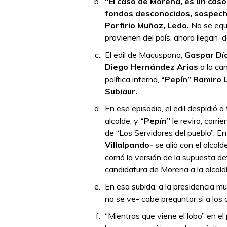
“El caso de Morena, es un caso
fondos desconocidos, sospechos
Porfirio Muñoz, Ledo.
No se equi
provienen del país, ahora llegan 
El edil de Macuspana,
Gaspar Dí
Diego Hernández Arias
a la ca
política interna,
“Pepín” Ramiro 
Subiaur.
En ese episodio, el edil despidió 
alcalde; y
“Pepín”
le reviro, corri
de “Los Servidores del pueblo”. E
Villalpando-
se alió con el alcal
corrió la versión de la supuesta 
candidatura de Morena a la alcald
En esa subida, a la presidencia 
no se ve- cabe preguntar si a los
“Mientras que viene el lobo” en e