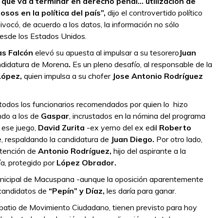
 que va a terminar en derecho penal… utilización de
os en la política del país”,
dijo el controvertido político
vocó, de acuerdo a los datos, la información no sólo
desde los Estados Unidos.
as Falcón
elevó su apuesta al impulsar a su tesorero
Juan
ndidatura de Morena
.
Es un pleno desafío, al responsable de la
López,
quien impulsa a su chofer
Jose Antonio Rodríguez
a todos los funcionarios recomendados por quien lo hizo
endo a los de
Gaspar
, incrustados en la nómina del programa
n ese juego,
David Zurita
-ex yerno del ex edil
Roberto
de, respaldando la candidatura de
Juan Diego.
Por otro lado,
detención de
Antonio Rodríguez,
hijo del aspirante a la
ía, protegido por
López Obrador.
municipal de Macuspana -aunque la oposición aparentemente
 candidatos de
“Pepín” y Díaz,
les daría para ganar.
l patio de Movimiento Ciudadano, tienen previsto para hoy