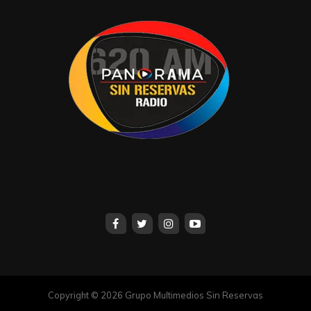
muy complicado atraer a gente de los
alrededores de Tabasco 2000 al Centro. Y de
acuerdo a los afectados, no ven atractivo para
instalarse en la zona.
No deje escuchar el próximo lunes, el programa A
Fondo, conducido por
“Chuy”
Sibilla
en la XEVT
en el cuadrante del 94.1 de FM.
Haremos una pausa por vacaciones. Nos
estaremos leyendo próximamente.
X:AntonioCaraveo4
caraveo20162016@outlook.com
Compartir en:
Copyright © 2026 Grupo Multimedios Sin Reservas