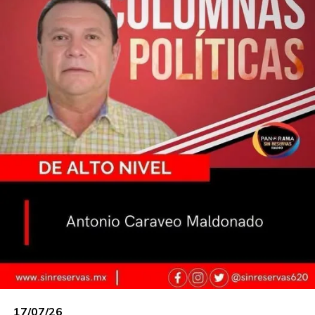
Gaudiano
, tienen bien definido, sus intereses
personales quedan en segundo término, frente a
los del partido -ambos aspiran a la candidatura a
la gubernatura-. También resalta el respeto de la
dirigencia nacional para consensuar el liderazgo
estatal. En esa vía quedan tres nombres:
Fany
Vargas, Patricia Lanestosa y Juan Pablo de
La Fuente.
Adelanto vi vi,
Dante Delgado y
Jorge Álvarez Maynez
llevan mano en la
decisión, en caso de no encontrar coincidencias.
En esa vuelta de los Fosfo Fosfo, se estrenó con
esa casaca el ex priista
Luis Felipe Graham
Zapata.
No quedó claro si en su incorporación
viene acompañada de alguna candidatura: ¿la
alcaldía de Centro o la curul, ya sea la federal o
local?
Sigue corriendo los días y los proveedores de
17/07/26
Pemex con facturas del 2023 y 2024, no la ven