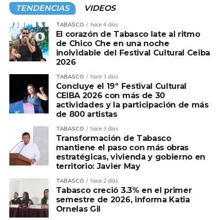
mediante la Mesa de coordinación política de
TENDENCIAS
VIDEOS
cada municipio. Ayer le tocó, parte del Centro,
antes fue Teapa y Tacotalpa, queda pendiente
TABASCO
hace 4 días
El corazón de Tabasco late al ritmo
Jalapa. De acuerdo a fuentes de Morena,
“Andy”
de Chico Che en una noche
pues para una buena parte de la militancia
inolvidable del Festival Cultural Ceiba
resulta poco conocido, no obstante de ser hijo del
2026
expresidente,
Andrés Manuel López.
La
TABASCO
hace 3 días
estrategia consiste montarse de los aspirantes a
Concluye el 19º Festival Cultural
las alcaldías.
CEIBA 2026 con más de 30
actividades y la participación de más
Y en medio todo el arropamiento al junior de la
de 800 artistas
4T, la disputa por las candidaturas, se intensifica;
TABASCO
hace 3 días
el caso más visible es el Centro, donde la
Transformación de Tabasco
confrontación entre el líder del Congreso local,
mantiene el paso con más obras
estratégicas, vivienda y gobierno en
Jorge Bracamontes
y el ex titular de Sotop,
territorio: Javier May
Daniel Casasús
ya es abierta. El gran elector,
será nada menos el inquilino de Palacio de
TABASCO
hace 2 días
Tabasco creció 3.3% en el primer
Gobierno bajo la influencia de
“Andy” López,
semestre de 2026, informa Katia
según la percepción de la oposición. Además, la
Ornelas Gil
presión del Centro del país a Palacio de Gobierno