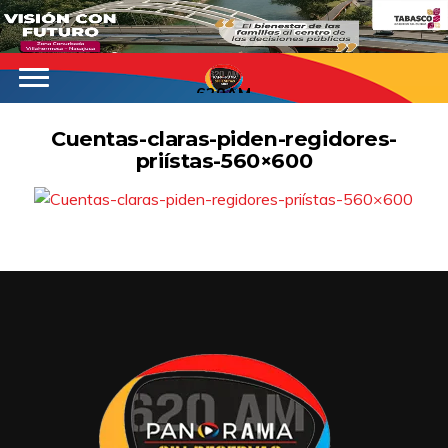
620AM
Cuentas-claras-piden-regidores-
priístas-560×600