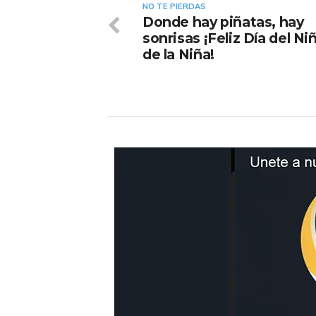
NO TE PIERDAS
Donde hay piñatas, hay
sonrisas ¡Feliz Día del Ni
de la Niña!