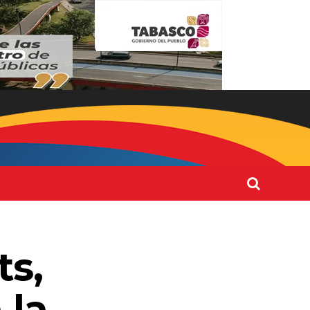
ts,
 la