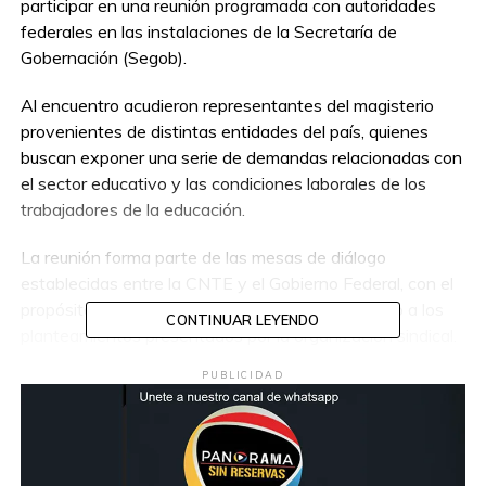
participar en una reunión programada con autoridades
federales en las instalaciones de la Secretaría de
Gobernación (Segob).
Al encuentro acudieron representantes del magisterio
provenientes de distintas entidades del país, quienes
buscan exponer una serie de demandas relacionadas con
el sector educativo y las condiciones laborales de los
trabajadores de la educación.
La reunión forma parte de las mesas de diálogo
establecidas entre la CNTE y el Gobierno Federal, con el
propósito de construir acuerdos y dar seguimiento a los
CONTINUAR LEYENDO
planteamientos presentados por la organización sindical.
PUBLICIDAD
Desde temprana hora, grupos de docentes se
concentraron en las inmediaciones de la dependencia
federal, donde se mantiene un operativo de vigilancia
para garantizar el desarrollo ordenado de las actividades.