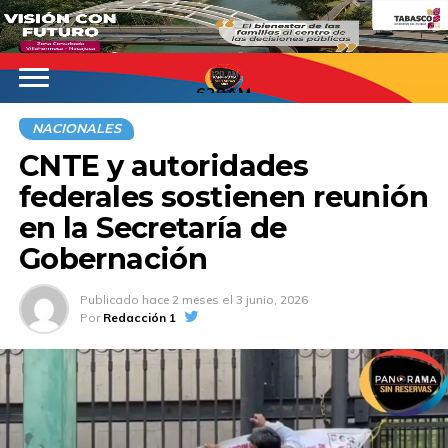
620AM
NACIONALES
CNTE y autoridades
federales sostienen reunión
en la Secretaría de
Gobernación
Publicado
hace 2 meses
el
3 junio, 2026
Por
Redacción 1