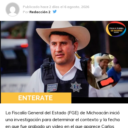
humanos durante el Mundial 2026 en México
Publicado
hace 2 días
el
6 agosto, 2026
NO TE PIERDAS
Por
Redacción 2
Presidente de la Federación de Futbol de
Irán destaca hospitalidad de Tijuana y Baja
California
La Fiscalía General del Estado (FGE) de Michoacán inició
una investigación para determinar el contexto y la fecha
en que fue grabado un video en el que aparece Carlos