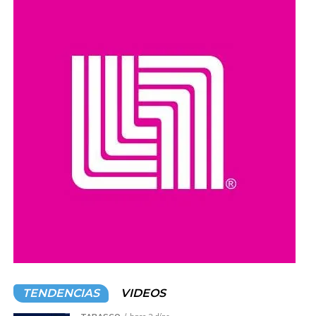
como robo de vehículos, privación ilegal de la libertad,
extorsión y narcotráfico.
Compartir en:
TENDENCIAS
VIDEOS